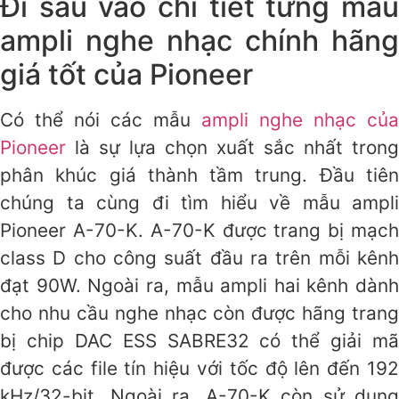
Đi sâu vào chi tiết từng mẫu
ampli nghe nhạc chính hãng
giá tốt của Pioneer
Có thể nói các mẫu
ampli nghe nhạc của
Pioneer
là sự lựa chọn xuất sắc nhất trong
phân khúc giá thành tầm trung. Đầu tiên
chúng ta cùng đi tìm hiểu về mẫu ampli
Pioneer A-70-K. A-70-K được trang bị mạch
class D cho công suất đầu ra trên mỗi kênh
đạt 90W. Ngoài ra, mẫu ampli hai kênh dành
cho nhu cầu nghe nhạc còn được hãng trang
bị chip DAC ESS SABRE32 có thể giải mã
được các file tín hiệu với tốc độ lên đến 192
kHz/32-bit. Ngoài ra, A-70-K còn sử dụng