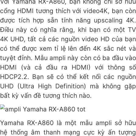
Với Yamaha RX-A860, bạn không chỉ sở hữu
cổng HDMI tương thích với video4K, bạn còn
được tích hợp sẵn tính năng upscaling 4K.
Điều này có nghĩa rằng, khi bạn có một TV
4K UHD, tất cả các nguồn video HD của bạn
có thể được xem tỉ lệ lên đến 4K sắc nét và
tuyệt đỉnh. Mẫu ampli này còn có ba đầu vào
HDMI (và cả đầu ra HDMI) với thông số
HDCP2.2. Bạn sẽ có thể kết nối các nguồn
UHD (Ultra High Definition) mà không gặp
bất kỳ vấn đề tương thích nào.
Yamaha RX-A860 là một mẫu ampli sở hữu
hệ thống âm thanh mạng cực kỳ ấn tượng