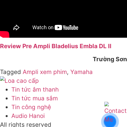
Review Pre Ampli Bladelius Embla DL II
Trường Sơn
Tagged
Ampli xem phim
,
Yamaha
Tin tức âm thanh
Tin tức mua sắm
Tin công nghệ
Audio Hanoi
All rights reserved