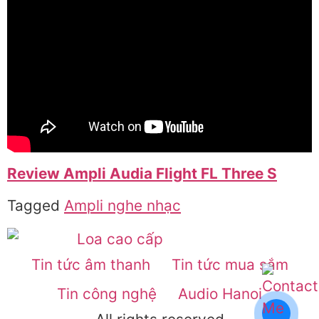
Review Ampli Audia Flight FL Three S
Tagged
Ampli nghe nhạc
Tin tức âm thanh
Tin tức mua sắm
Tin công nghệ
Audio Hanoi