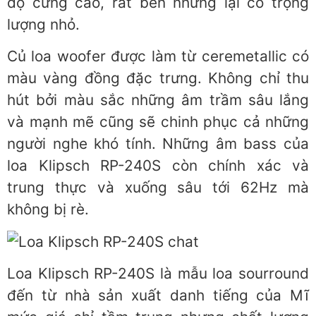
độ cứng cao, rất bền nhưng lại có trọng
lượng nhỏ.
Củ loa woofer được làm từ ceremetallic có
màu vàng đồng đặc trưng. Không chỉ thu
hút bởi màu sắc những âm trầm sâu lắng
và mạnh mẽ cũng sẽ chinh phục cả những
người nghe khó tính. Những âm bass của
loa Klipsch RP-240S còn chính xác và
trung thực và xuống sâu tới 62Hz mà
không bị rè.
Loa Klipsch RP-240S là mẫu loa sourround
đến từ nhà sản xuất danh tiếng của Mĩ