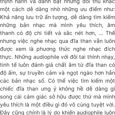
thịnh hành và đánh bật những đối thủ khác
một cách dễ dàng nhờ những ưu điểm như:
Khả năng lưu trữ ấn tượng, dễ dàng tìm kiếm
những bản nhạc mà mình yêu thích, âm
thanh có độ chi tiết và sắc nét hơn, … Thế
nhưng việc nghe nhạc qua đĩa than vẫn luôn
được xem là phương thức nghe nhạc đích
thực. Những audiophile với đôi tai thính nhạy,
tinh tế luôn đánh giá chất âm từ đĩa than có
độ ấm, sự truyền cảm và ngọt ngào hơn hẳn
các bản nhạc số. Có thể việc tìm kiếm một
chiếc đĩa than ưng ý không hề dễ dàng gì
song cái cảm giác sở hữu được thứ mà mình
yêu thích là một điều gì đó vô cùng tuyệt vời.
Đây cũng chính là lý do khiến audiophile luôn