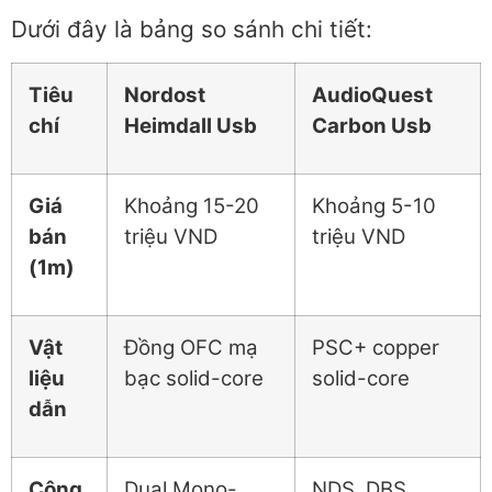
Dưới đây là bảng so sánh chi tiết:
Tiêu
Nordost
AudioQuest
chí
Heimdall Usb
Carbon Usb
Giá
Khoảng 15-20
Khoảng 5-10
bán
triệu VND
triệu VND
(1m)
Vật
Đồng OFC mạ
PSC+ copper
liệu
bạc solid-core
solid-core
dẫn
Công
Dual Mono-
NDS, DBS,