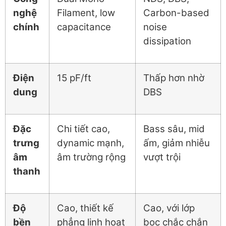
nghệ
Filament, low
Carbon-based
chính
capacitance
noise
dissipation
Điện
15 pF/ft
Thấp hơn nhờ
dung
DBS
Đặc
Chi tiết cao,
Bass sâu, mid
trưng
dynamic mạnh,
ấm, giảm nhiễu
âm
âm trường rộng
vượt trội
thanh
Độ
Cao, thiết kế
Cao, với lớp
bền
phẳng linh hoạt
bọc chắc chắn