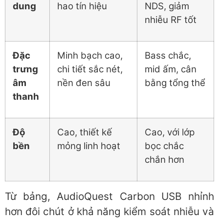
dung
hao tín hiệu
NDS, giảm
nhiễu RF tốt
Đặc
Minh bạch cao,
Bass chắc,
trưng
chi tiết sắc nét,
mid ấm, cân
âm
nền đen sâu
bằng tổng thể
thanh
Độ
Cao, thiết kế
Cao, với lớp
bền
mỏng linh hoạt
bọc chắc
chắn hơn
Từ bảng, AudioQuest Carbon USB nhỉnh
hơn đôi chút ở khả năng kiểm soát nhiễu và