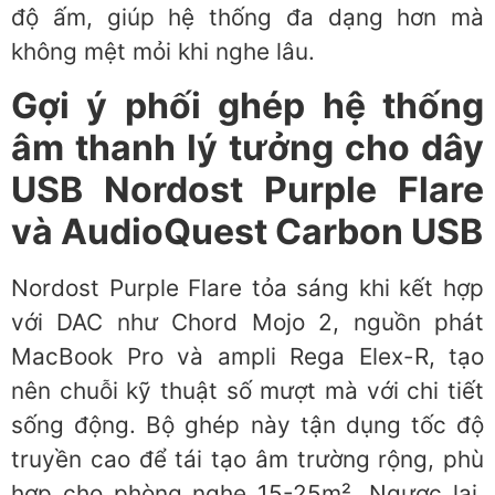
độ ấm, giúp hệ thống đa dạng hơn mà
không mệt mỏi khi nghe lâu.
Gợi ý phối ghép hệ thống
âm thanh lý tưởng cho dây
USB Nordost Purple Flare
và AudioQuest Carbon USB
Nordost Purple Flare tỏa sáng khi kết hợp
với DAC như Chord Mojo 2, nguồn phát
MacBook Pro và ampli Rega Elex-R, tạo
nên chuỗi kỹ thuật số mượt mà với chi tiết
sống động. Bộ ghép này tận dụng tốc độ
truyền cao để tái tạo âm trường rộng, phù
hợp cho phòng nghe 15-25m². Ngược lại,