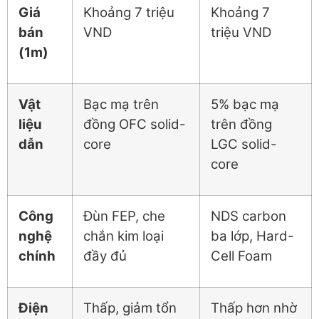
Giá
Khoảng 7 triệu
Khoảng 7
bán
VND
triệu VND
(1m)
Vật
Bạc mạ trên
5% bạc mạ
liệu
đồng OFC solid-
trên đồng
dẫn
core
LGC solid-
core
Công
Đùn FEP, che
NDS carbon
nghệ
chắn kim loại
ba lớp, Hard-
chính
đầy đủ
Cell Foam
Điện
Thấp, giảm tổn
Thấp hơn nhờ