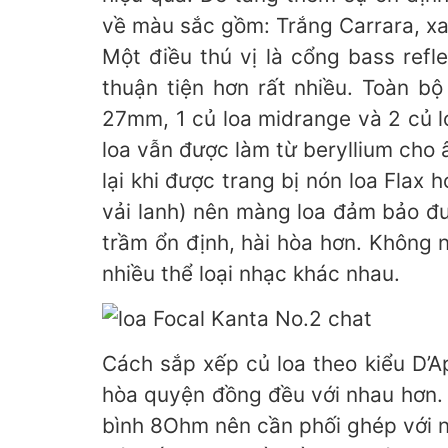
về màu sắc gồm: Trắng Carrara, xa
Một điều thú vị là cổng bass refl
thuận tiện hơn rất nhiều. Toàn bộ
27mm, 1 củ loa midrange và 2 củ l
loa vẫn được làm từ beryllium cho 
lại khi được trang bị nón loa Flax
vải lanh) nên màng loa đảm bảo đư
trầm ổn định, hài hòa hơn. Không 
nhiều thể loại nhạc khác nhau.
Cách sắp xếp củ loa theo kiểu D’A
hòa quyện đồng đều với nhau hơn. 
bình 8Ohm nên cần phối ghép với 