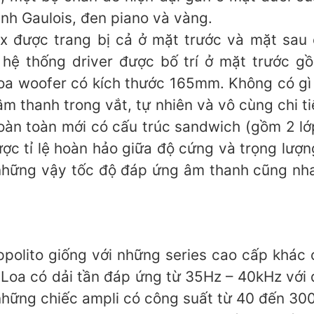
nh Gaulois, đen piano và vàng.
ex được trang bị cả ở mặt trước và mặt sau 
 hệ thống driver được bố trí ở mặt trước g
oa woofer có kích thước 165mm. Không có gì 
âm thanh trong vắt, tự nhiên và vô cùng chi t
 hoàn toàn mới có cấu trúc sandwich (gồm 2 lớp
ợc tỉ lệ hoàn hảo giữa độ cứng và trọng lượ
những vậy tốc độ đáp ứng âm thanh cũng nha
ppolito giống với những series cao cấp khác 
Loa có dải tần đáp ứng từ 35Hz – 40kHz với
những chiếc ampli có công suất từ 40 đến 30