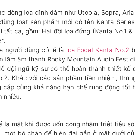
các dòng loa đình đám như Utopia, Sopra, Aria
i dùng loạt sản phẩm mới có tên Kanta Series
tất cả, gồm: Hai đôi loa đứng (Kanta No.1 & N
r.
a người dùng có lẽ là
loa Focal Kanta No.2
b
iển lãm âm thanh Rocky Mountain Audio Fest di
ể đội ngũ kỹ sư có thể hoàn thành thiết kế 
2. Khác với các sản phầm tiền nhiệm, thùng
g cáp cùng khả năng hạn chế rung động tốt
 nhiều.
á lạ mắt khi được uốn cong nhằm triệt tiêu
, một bộ chân đế hiện đại gắn ở mặt dưới củ