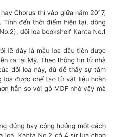
 hay Chorus thì vào giữa năm 2017,
. Tính đến thời điểm hiện tại, dòng
o.2), đôi loa bookshelf Kanta No.1
ỏi lẽ đây là mẫu loa đầu tiên được
ễn ra tại Mỹ. Theo thông tin từ nhà
của đôi loa này, đủ để thấy sự tâm
 loa được chế tạo từ vật liệu hoàn
 hơn hẳn so với gỗ MDF nhờ vậy mà
 sóng đứng hay cộng hưởng một cách
a loa. Kanta No.2 có 4 sự lựa chọn