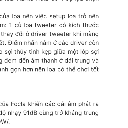
của loa nên việc setup loa trở nên
ồm: 1 củ loa tweeter có kích thước
thay đổi ở driver tweeter khi màng
iết. Điểm nhấn nằm ở các driver còn
 sợi thủy tinh kẹp giữa một lớp sợi
ng đem đến âm thanh ở dải trung và
nh gọn hơn nên loa có thể chơi tốt
của Focla khiến các dải âm phát ra
 độ nhạy 91dB cùng trở kháng trung
0W/.