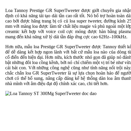
Loa Tannoy Prestige GR SuperTweeter được giới chuyên gia nhậ
định có khả năng tái tạo dải tần cao rất tốt. Nó bổ trợ hoàn toàn dả
cao bởi được hãng trang bị có củ loa super tweeter, đường kính 2
mm với màng loa được làm từ chất liệu magie và phủ ngoài một lớ
creamic kết hợp với voice coil cực mỏng được hàn bằng plasm
mang đến khả năng xử lý dải tần đáp ứng cực cao 62Hz–100kHz.
Hơn nữa, mẫu loa Prestige GR SuperTweeter được Tannoy thiết k
để dễ dàng kết hợp ngon lành với bất cứ mẫu loa nào của dòng t
cổ điển đến hiện đại. Hơn nữa, kích thước nhỏ gọn đã giúp nó đán
bật những đôi loa cồng kềnh, bởi nó chỉ chiếm một vị trí bé như vừ
cái bát con. Với những công nghệ cũng như tính năng nổi trội này
chắc chắn loa GR SuperTweeter là sự lựa chọn hoàn hảo để ngườ
chơi có thể bổ sung, nâng cấp đáng kể hệ thống dàn loa âm than
nhà mình với âm điệu đạt độ chính xác cao, chi tiết hơn.