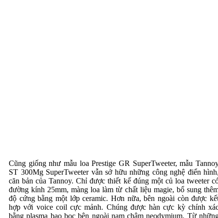
Cũng giống như mẫu loa Prestige GR SuperTweeter, mẫu Tanno
ST 300Mg SuperTweeter vẫn sở hữu những công nghệ điển hình
căn bản của Tannoy. Chỉ được thiết kế đúng một củ loa tweeter c
đường kính 25mm, màng loa làm từ chất liệu magie, bổ sung thê
độ cứng bằng một lớp ceramic. Hơn nữa, bên ngoài còn được kế
hợp với voice coil cực mảnh. Chúng được hàn cực kỳ chính xá
bằng plasma bao bọc bên ngoài nam châm neodymium. Từ nhữn