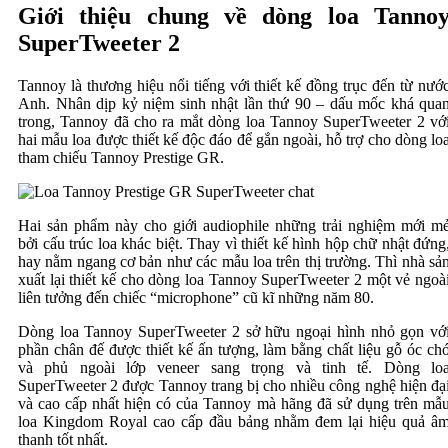
Giới thiệu chung về dòng loa Tanno
SuperTweeter 2
Tannoy là thương hiệu nổi tiếng với thiết kế đồng trục đến từ nướ
Anh. Nhân dịp kỷ niệm sinh nhật lần thứ 90 – dấu mốc khá qua
trong, Tannoy đã cho ra mắt dòng loa Tannoy SuperTweeter 2 vớ
hai mẫu loa được thiết kế độc đáo để gắn ngoài, hỗ trợ cho dòng lo
tham chiếu Tannoy Prestige GR.
Hai sản phẩm này cho giới audiophile những trải nghiệm mới m
bởi cấu trúc loa khác biệt. Thay vì thiết kế hình hộp chữ nhật đứng
hay nằm ngang cơ bản như các mẫu loa trên thị trường. Thì nhà sả
xuất lại thiết kế cho dòng loa Tannoy SuperTweeter 2 một vẻ ngoà
liên tưởng đến chiếc “microphone” cũ kĩ những năm 80.
Dòng loa Tannoy SuperTweeter 2 sở hữu ngoại hình nhỏ gọn vớ
phần chân đế được thiết kế ấn tượng, làm bằng chất liệu gỗ óc ch
và phủ ngoài lớp veneer sang trọng và tinh tế. Dòng lo
SuperTweeter 2 được Tannoy trang bị cho nhiều công nghệ hiện đạ
và cao cấp nhất hiện có của Tannoy mà hãng đã sử dụng trên mẫ
loa Kingdom Royal cao cấp đầu bảng nhằm đem lại hiệu quả â
thanh tốt nhất.