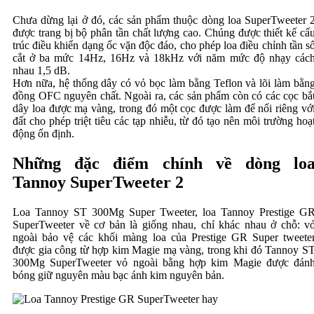
Chưa dừng lại ở đó, các sản phẩm thuộc dòng loa SuperTweeter 
được trang bị bộ phân tần chất lượng cao. Chúng được thiết kế cấ
trúc điều khiển dạng ốc vặn độc đáo, cho phép loa điều chỉnh tần s
cắt ở ba mức 14Hz, 16Hz và 18kHz với năm mức độ nhạy các
nhau 1,5 dB.
Hơn nữa, hệ thống dây có vỏ bọc làm bằng Teflon và lõi làm bằn
đồng OFC nguyên chất. Ngoài ra, các sản phẩm còn có các cọc bắ
dây loa được mạ vàng, trong đó một cọc được làm để nối riêng vớ
đất cho phép triệt tiêu các tạp nhiễu, từ đó tạo nên môi trường hoạ
động ổn định.
Những đặc điểm chính về dòng lo
Tannoy SuperTweeter 2
Loa Tannoy ST 300Mg Super Tweeter, loa Tannoy Prestige G
SuperTweeter về cơ bản là giống nhau, chỉ khác nhau ở chỗ: v
ngoài bảo vệ các khối màng loa của Prestige GR Super tweete
được gia công từ hợp kim Magie mạ vàng, trong khi đó Tannoy S
300Mg SuperTweeter vỏ ngoài bằng hợp kim Magie được đán
bóng giữ nguyên màu bạc ánh kim nguyên bản.