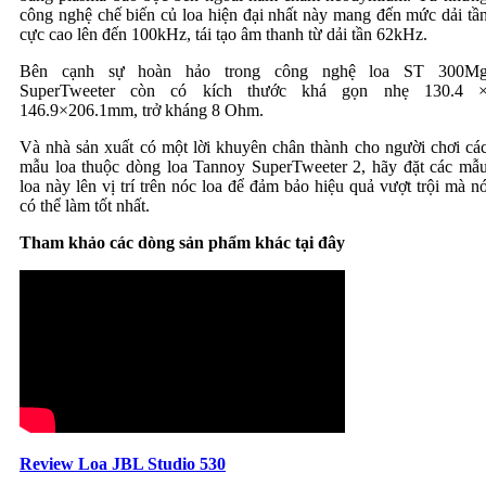
công nghệ chế biến củ loa hiện đại nhất này mang đến mức dải tầ
cực cao lên đến 100kHz, tái tạo âm thanh từ dải tần 62kHz.
Bên cạnh sự hoàn hảo trong công nghệ loa ST 300M
SuperTweeter còn có kích thước khá gọn nhẹ 130.4 
146.9×206.1mm, trở kháng 8 Ohm.
Và nhà sản xuất có một lời khuyên chân thành cho người chơi cá
mẫu loa thuộc dòng loa Tannoy SuperTweeter 2, hãy đặt các mẫ
loa này lên vị trí trên nóc loa để đảm bảo hiệu quả vượt trội mà n
có thể làm tốt nhất.
Tham khảo các dòng sản phẩm khác tại đây
Review Loa JBL Studio 530