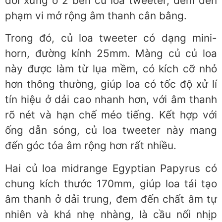
đối xứng ở 2 bên củ loa tweeter, đem đến
phạm vi mở rộng âm thanh cân bằng.
Trong đó, củ loa tweeter có dạng mini-
horn, đường kính 25mm. Màng củ củ loa
này được làm từ lụa mềm, có kích cỡ nhỏ
hơn thông thường, giúp loa có tốc độ xử lí
tín hiệu ở dải cao nhanh hơn, với âm thanh
rõ nét và hạn chế méo tiếng. Kết hợp với
ống dẫn sóng, củ loa tweeter này mang
đến góc tỏa âm rộng hơn rất nhiều.
Hai củ loa midrange Egyptian Papyrus có
chung kích thước 170mm, giúp loa tái tạo
âm thanh ở dải trung, đem đến chất âm tự
nhiên và khá nhẹ nhàng, là cầu nối nhịp