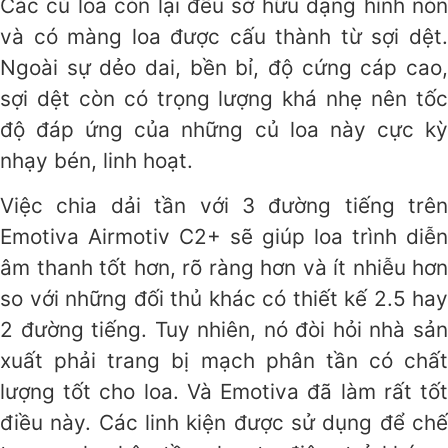
Các củ loa còn lại đều sở hữu dạng hình nón
và có màng loa được cấu thành từ sợi dệt.
Ngoài sự dẻo dai, bền bỉ, độ cứng cáp cao,
sợi dệt còn có trọng lượng khá nhẹ nên tốc
độ đáp ứng của những củ loa này cực kỳ
nhạy bén, linh hoạt.
Việc chia dải tần với 3 đường tiếng trên
Emotiva Airmotiv C2+ sẽ giúp loa trình diễn
âm thanh tốt hơn, rõ ràng hơn và ít nhiễu hơn
so với những đối thủ khác có thiết kế 2.5 hay
2 đường tiếng. Tuy nhiên, nó đòi hỏi nhà sản
xuất phải trang bị mạch phân tần có chất
lượng tốt cho loa. Và Emotiva đã làm rất tốt
điều này. Các linh kiện được sử dụng để chế