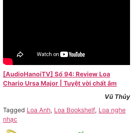
[AudioHanoiTV] Số 94: Review Loa
Chario Ursa Major | Tuyệt vời chất âm
Vũ Thủy
Tagged
Loa Anh
,
Loa Bookshelf
,
Loa nghe
nhạc