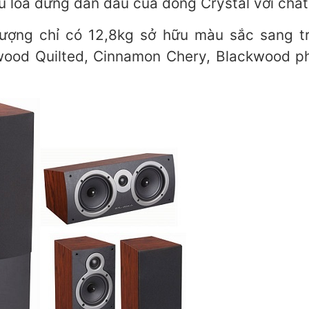
 loa đứng dẫn đầu của dòng Crystal với chất 
lượng chỉ có 12,8kg sở hữu màu sắc sang 
wood Quilted, Cinnamon Chery, Blackwood phù