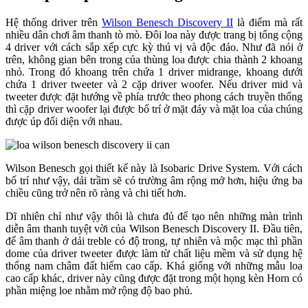
Hệ thống driver trên
Wilson Benesch Discovery II
là điểm mà rất
nhiều dân chơi âm thanh tò mò. Đôi loa này được trang bị tổng cộng
4 driver với cách sắp xếp cực kỳ thú vị và độc đáo. Như đã nói ở
trên, không gian bên trong của thùng loa được chia thành 2 khoang
nhỏ. Trong đó khoang trên chứa 1 driver midrange, khoang dưới
chứa 1 driver tweeter và 2 cặp driver woofer. Nếu driver mid và
tweeter được đặt hướng về phía trước theo phong cách truyền thống
thì cặp driver woofer lại được bố trí ở mặt đáy và mặt loa của chúng
được úp đối diện với nhau.
Wilson Benesch gọi thiết kế này là Isobaric Drive System. Với cách
bố trí như vậy, dải trầm sẽ có trường âm rộng mở hơn, hiệu ứng ba
chiều cũng trở nên rõ ràng và chi tiết hơn.
Dĩ nhiên chỉ như vậy thôi là chưa đủ để tạo nên những màn trình
diễn âm thanh tuyệt vời của Wilson Benesch Discovery II. Đầu tiên,
để âm thanh ở dải treble có độ trong, tự nhiên và mộc mạc thì phần
dome của driver tweeter được làm từ chất liệu mềm và sử dụng hệ
thống nam châm đất hiếm cao cấp. Khá giống với những mẫu loa
cao cấp khác, driver này cũng được đặt trong một họng kèn Horn có
phần miệng loe nhằm mở rộng độ bao phủ.