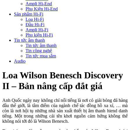
Ampli Hi-End
Phụ Kiện Hi-End
Sản phẩm Hi-Fi
Loa Hi-Fi
Đầu Hi-Fi
Ampli Hi-Fi
Phụ kiện Hi-Fi
Tin tức âm thanh
Tin tức âm thanh
Tin công nghệ
Tin tức mua sắm
Audio
Loa Wilson Benesch Discovery
II – Bản nâng cấp đắt giá
Anh Quốc ngày nay không chỉ nổi tiếng là nơi có giải bóng đá hàng
đầu thế giới, là tâm điểm của ngành chế tác đồng hồ xa xỉ, … mà
còn là nơi hội tụ những nhà sản xuất thiết bị âm thanh hiend danh
tiếng. Một trong những cái tên khơi nguồn cảm hứng không thể
không nói tới đó là Wilson Benesch.