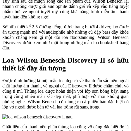
Tuy sinh sau đẻ muộn song các sản phẩm của Wilson Benesch lại
nhanh chóng được giới audiophile đánh giá và xếp vào hàng tuyệt
phẩm bởi vẻ ngoài tuyệt mỹ cùng khả năng trình diễn âm thanh
tuyệt hảo đến không ngờ.
Sở hữu thiết kế 2.5 đường tiếng, được trang bị tới 4 driver, tạo được
ấn tượng mạnh mẽ với audiophile nhờ những cú đập bass đầy khỏe
khoắn chẳng kém gì một đôi loa floorstanding, Wilson Benesch
Discovery được xem như một trong những mẫu loa bookshelf hàng
đầu.
Loa Wilson Benesch Discovery II sở hữu
thiết kế đầy ấn tượng
Được định hướng là một mẫu loa đẹp cả về thanh lẫn sắc nên ngoài
chất lượng âm thanh, vẻ ngoài của Discovery II được chăm chút vô
cùng tỉ mỉ. Thùng loa được hoàn thiện với lớp sơn bóng bẩy, sang
trọng cùng nhiều màu sắc đẹp mắt, phù hợp với mọi không gian
phòng nghe. Wilson Benesch còn tung ra cả phiên bản đặc biệt có
lớp vỏ ngoài được bện từ vải lụa trông rất sang trọng.
Chất liệu cấu thành nên phần thùng loa cũng vô cùng đặc biệt đó là