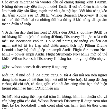
Các driver midrange và woofer đều có chung đường kính 170mm.
Những driver này đều thuộc model Tactic II với ưu điểm trình diễn
âm thanh đầy sâu lắng, mạnh mẽ và giàu nội lực. Với khả năng kéo
dải trầm xuống sâu tới 38Hz, Wilson Benesch Discovery II hoàn
toàn có thể đánh bại cả những đôi loa đứng ở khả năng tái tạo âm
thanh ở tần số thấp.
Với dải tần đáp ứng trải rộng từ 38Hz đến 30kHz, độ nhạy 89dB và
trở kháng 6Ohm (có thể xuống 4Ohm), Discovery II thực sự là một
mẫu loa bookshelf khó trị. Có lẽ chỉ những hệ thống khuếch đại
mạnh mẽ tới từ Hy Lạp như chiếc ampli tích hợp Pilium Divine
Leonidas hay bộ phối ghép pre ampli Audia Flight Strumento No1
MK2 – power ampli Audia Flight Strumento No4 MK2 mới có thể
khiến Wilson Benesch Discovery II thăng hoa trong mọi điệu nhạc.
Một lưu ý nhỏ đó là loa được trang bị tới 4 cầu nối loa nên người
dùng hoàn toàn có thể thực hiện kết nối bi-wire hoặc bi-amp để tăng
cường độ chi tiết, rõ ràng giữa các dải âm cũng như hạn chế hiện
tượng phần nào hiện tượng nhiễu âm.
Sở hữu khả năng thể hiện dải trầm ấn tượng, hình ẩm chuẩn xác và
cân bằng giữa các dải, Wilson Benesch Discovery II được xem như
thiết kế loa bookshelf thành công nhất của hãng tính tới thời điểm