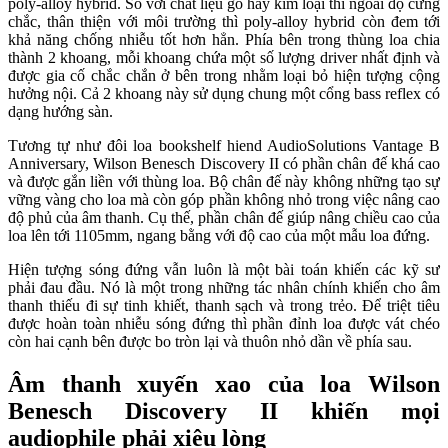
poly-alloy hybrid. So với chất liệu gỗ hay kim loại thì ngoài độ cứng
chắc, thân thiện với môi trường thì poly-alloy hybrid còn đem tới
khả năng chống nhiễu tốt hơn hẳn. Phía bên trong thùng loa chia
thành 2 khoang, mỗi khoang chứa một số lượng driver nhất định và
được gia cố chắc chắn ở bên trong nhằm loại bỏ hiện tượng cộng
hưởng nội. Cả 2 khoang này sử dụng chung một cổng bass reflex có
dạng hướng sàn.
Tương tự như đôi loa bookshelf hiend AudioSolutions Vantage B
Anniversary, Wilson Benesch Discovery II có phần chân đế khá cao
và được gắn liền với thùng loa. Bộ chân đế này không những tạo sự
vững vàng cho loa mà còn góp phần không nhỏ trong việc nâng cao
độ phủ của âm thanh. Cụ thế, phần chân đế giúp nâng chiều cao của
loa lên tới 1105mm, ngang bằng với độ cao của một mẫu loa đứng.
Hiện tượng sóng đứng vẫn luôn là một bài toán khiến các kỹ sư
phải đau đầu. Nó là một trong những tác nhân chính khiến cho âm
thanh thiếu đi sự tinh khiết, thanh sạch và trong trẻo. Để triệt tiêu
được hoàn toàn nhiễu sóng đứng thì phần đỉnh loa được vát chéo
còn hai cạnh bên được bo tròn lại và thuôn nhỏ dần về phía sau.
Âm thanh xuyến xao của loa Wilson
Benesch Discovery II khiến mọi
audiophile phải xiêu lòng