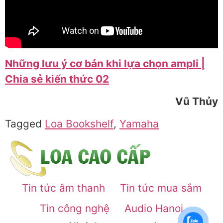
Những lưu ý cơ bản khi lựa chọn ampli |
Chia sẻ kiến thức 02
Vũ Thủy
Tagged
Loa Bookshelf
,
Yamaha
Tin tức âm thanh
Tin tức mua sắm
Tin công nghệ
Audio Hanoi