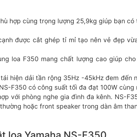
ù hợp cùng trọng lượng 25,9kg giúp bạn có t
ạnh được cắt ghép tỉ mỉ tạo nên vẻ đẹp vừa
ùng loa F350 mang chất lượng cao giúp cho 
tái hiện dải tần rộng 35Hz -45kHz đem đến n
. NS-F350 có công suất tối đa đạt 100W cùng
hợp với phòng nghe gia đình đa kênh. NS-F35
 thường hoặc front speaker trong dàn âm tha
bật loa Yamaha NS-F350