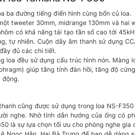
 ba đường tiếng điển hình cùng bốn củ loa.
một tweeter 30mm, midrange 130mm và hai 
hôm có khả năng tái tạo tần số cao tới 45k
ộng, tự nhiên. Cuộn dây âm thanh sử dụng C
đầy đủ các chi tiết.
 loa đều sử dụng cấu trúc hình nón. Màng l
hragm) giúp tăng tính đàn hồi, tăng độ cứng
g động.
thanh cũng được sử dụng trong loa NS-F350 g
gười nghe. Nhờ tính dẫn hướng của ống có ph
0 là sự lựa chọn tối ưu cho phòng nghe gia 
 Lê Ngọc Hân, Hai Bà Trưng để bạn dễ dàng