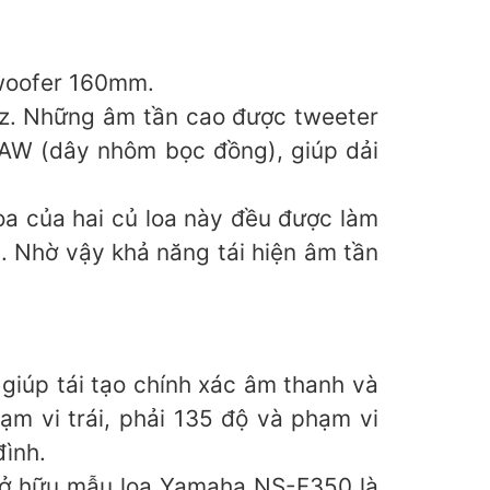
woofer 160mm.
Hz. Những âm tần cao được tweeter
CAW (dây nhôm bọc đồng), giúp dải
oa của hai củ loa này đều được làm
. Nhờ vậy khả năng tái hiện âm tần
iúp tái tạo chính xác âm thanh và
ạm vi trái, phải 135 độ và phạm vi
đình.
 sở hữu mẫu loa Yamaha NS-F350 là