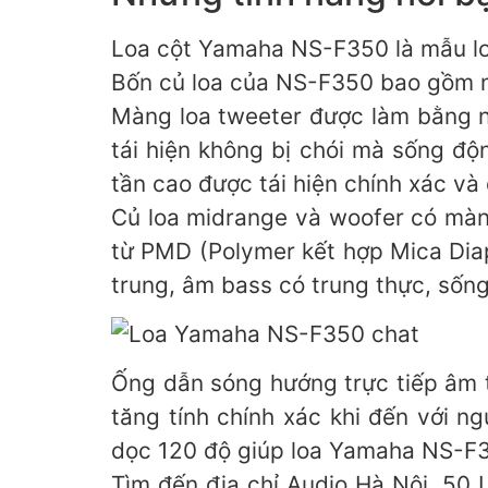
Loa cột Yamaha NS-F350 là mẫu loa
Bốn củ loa của NS-F350 bao gồm 
Màng loa tweeter được làm bằng n
tái hiện không bị chói mà sống đ
tần cao được tái hiện chính xác và 
Củ loa midrange và woofer có màng
từ PMD (Polymer kết hợp Mica Diap
trung, âm bass có trung thực, sốn
Ống dẫn sóng hướng trực tiếp âm 
tăng tính chính xác khi đến với n
dọc 120 độ giúp loa Yamaha NS-F35
Tìm đến địa chỉ Audio Hà Nội, 50