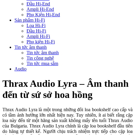
Đầu Hi-End
Ampli Hi-End
Phụ Kiện Hi-End
Sản phẩm Hi-Fi
Loa Hi-Fi
Đầu Hi-Fi
Ampli Hi-Fi
Phụ kiện Hi-Fi
Tin tức âm thanh
Tin tức âm thanh
Tin công nghệ
Tin tức mua sắm
Audio
Thrax Audio Lyra – Âm thanh
đến từ sứ sở hoa hồng
Thrax Audio Lyra là một trong những đôi loa bookshelf cao cấp và
có tầm ảnh hưởng lớn nhất hiện nay. Tuy nhiên, ít ai biết rằng cặp
loa này đến từ một hãng sản xuất không mấy tên tuổi Thrax Audio
của Bulgaria. Thrax Audio Lyra chính là cặp loa bookshelf đầu tiên
do hãng tự thiết kế. Người chịu trách nhiệm trực tiếp cho cặp loa