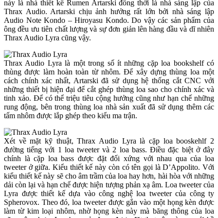
này là nhà thiết kế Rumen Artarski đồng thời là nhà sáng lập của
Thrax Audio. Artarski chịu ảnh hưởng rất lớn bởi nhà sáng lập
Audio Note Kondo – Hiroyasu Kondo. Do vậy các sản phẩm của
ông đều ưu tiên chất lượng và sự đơn giản lên hàng đầu và dĩ nhiên
Thrax Audio Lyra cũng vậy.
Thrax Audio Lyra là một trong số ít những cặp loa bookshelf có
thùng được làm hoàn toàn từ nhôm. Để xây dựng thùng loa một
cách chính xác nhất, Artarski đã sử dụng hệ thống cắt CNC với
những thiết bị hiện đại để cắt ghép thùng loa sao cho chính xác và
tinh xảo. Để có thể triệu tiêu cộng hưởng cũng như hạn chế những
rung động, bên trong thùng loa nhà sản xuất đã sử dụng thêm các
tấm nhôm được lắp ghép theo kiểu ma trận.
Xét về mặt kỹ thuật, Thrax Audio Lyra là cặp loa booskehlf 2
đường tiếng với 1 loa tweeter và 2 loa bass. Điều đặc biệt ở đây
chính là cặp loa bass được đặt đối xứng với nhau qua của loa
tweeter ở giữa. Kiểu thiết kế này còn có tên gọi là D’Appolito. Với
kiểu thiết kế này sẽ cho âm trầm của loa hay hơn, hài hòa với những
dải còn lại và hạn chế được hiện tượng phản xạ âm. Loa tweeter của
Lyra được thiết kế dựa vào công nghệ loa tweeter của công ty
Spherovox. Theo đó, loa tweeter được gắn vào một họng kèn được
làm từ kim loại nhôm, nhờ họng kèn này mà băng thông của loa