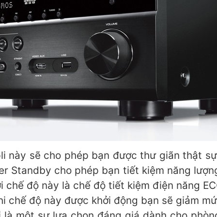
i này sẽ cho phép bạn được thư giãn thật s
er Standby cho phép bạn tiết kiệm năng lượn
với chế độ này là chế độ tiết kiệm điện năng E
 Khi chế độ này được khởi động bạn sẽ giảm m
là một sự lựa chọn đáng giá dành cho phòng