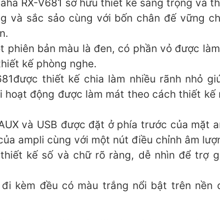
aha RX-V681 sở hữu thiết kê sang trọng và thu
 và sắc sảo cùng với bốn chân đế vững chãi
n.
t phiên bản màu là đen, có phần vỏ được là
thiết kế phòng nghe.
1được thiết kế chia làm nhiều rãnh nhỏ giúp
i hoạt động được làm mát theo cách thiết kế 
AUX và USB được đặt ở phía trước của mặt am
ủa ampli cùng với một nút điều chỉnh âm lượn
thiết kế số và chữ rõ ràng, dễ nhìn để trợ g
đi kèm đều có màu trắng nổi bật trên nền 