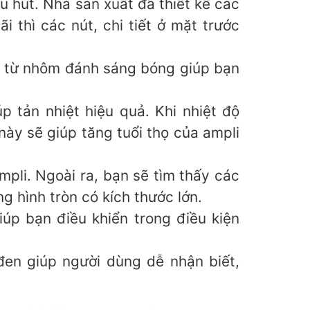
 hút. Nhà sản xuất đã thiết kế các
 thì các nút, chi tiết ở mặt trước
m từ nhôm đánh sáng bóng giúp bạn
 tản nhiệt hiệu quả. Khi nhiệt độ
này sẽ giúp tăng tuổi thọ của ampli
pli. Ngoài ra, bạn sẽ tìm thấy các
g hình tròn có kích thước lớn.
iúp bạn điều khiển trong điều kiện
đen giúp người dùng dễ nhận biết,