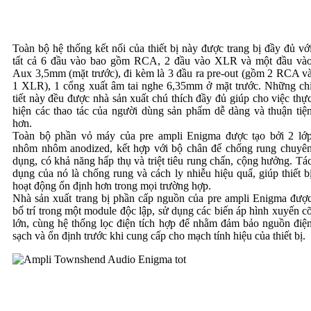
Toàn bộ hệ thống kết nối của thiết bị này được trang bị đầy đủ vớ
tất cả 6 đầu vào bao gồm RCA, 2 đầu vào XLR và một đầu và
Aux 3,5mm (mặt trước), đi kèm là 3 đầu ra pre-out (gồm 2 RCA v
1 XLR), 1 cổng xuất âm tai nghe 6,35mm ở mặt trước. Những ch
tiết này đều được nhà sản xuất chú thích đầy đủ giúp cho việc thự
hiện các thao tác của người dùng sản phẩm dễ dàng và thuận tiệ
hơn.
Toàn bộ phần vỏ máy của pre ampli Enigma được tạo bởi 2 lớ
nhôm nhôm anodized, kết hợp với bộ chân đế chống rung chuyê
dụng, có khả năng hấp thụ và triệt tiêu rung chấn, cộng hưởng. Tá
dụng của nó là chống rung và cách ly nhiễu hiệu quẩ, giúp thiết bi
hoạt động ổn định hơn trong mọi trường hợp.
Nhà sản xuất trang bị phần cấp nguồn của pre ampli Enigma đượ
bố trí trong một module độc lập, sử dụng các biến áp hình xuyến c
lớn, cùng hệ thống lọc điện tích hợp để nhằm đảm bảo nguồn điệ
sạch và ổn định trước khi cung cấp cho mạch tính hiệu của thiết bị.