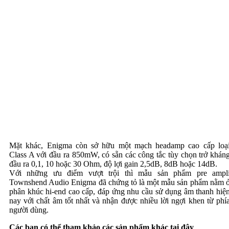
Mặt khác, Enigma còn sở hữu một mạch headamp cao cấp loạ
Class A với đầu ra 850mW, có sẵn các công tắc tùy chọn trở khán
đầu ra 0,1, 10 hoặc 30 Ohm, độ lợi gain 2,5dB, 8dB hoặc 14dB.
Với những ưu điểm vượt trội thì mẫu sản phẩm pre ampl
Townshend Audio Enigma đã chứng tỏ là một mẫu sản phẩm nằm ơ
phân khúc hi-end cao cấp, đáp ứng nhu cầu sử dụng âm thanh hiệ
nay với chất âm tốt nhất và nhận được nhiều lời ngợi khen từ phí
người dùng.
Các bạn có thể tham khảo các sản phẩm khác tại đây