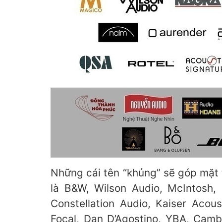
Những cái tên “khủng” sẽ góp mặt
là B&W, Wilson Audio, McIntosh,
Constellation Audio, Kaiser Acou
Focal, Dan D’Agostino, YBA, Camb