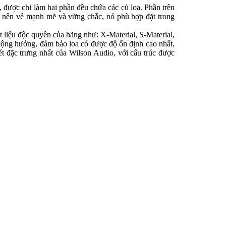
 được chi làm hai phần đều chứa các củ loa. Phần trên
t nên vẻ mạnh mẽ và vững chắc, nó phù hợp đặt trong
̣t liệu độc quyền của hãng như: X-Material, S-Material,
 cộng hưởng, đảm bảo loa có được độ ổn định cao nhất,
ét đặc trưng nhất của Wilson Audio, với cấu trúc được