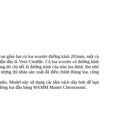
a con gồm hai củ loa woofer đường kính 203mm, một củ
dẫn đầu là Vern Credille. Củ loa woofer có đường kính
 đó chi tiết là đường kính của nón loa được thu nhỏ
̣ng thì nhàn sản xuất đã điều chỉnh thùng loa, cũng
Audio. Model này sử dụng các tấm vách dày hơn để hạn
 từ dòng loa đầu bảng WAMM Master Chronosonic.