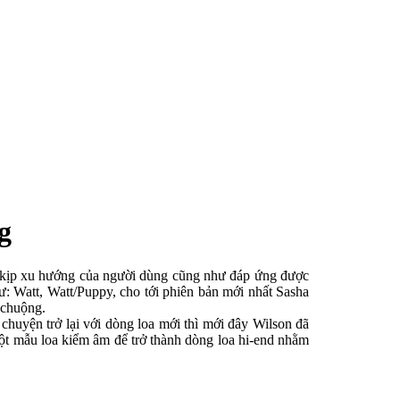
g
t kịp xu hướng của người dùng cũng như đáp ứng được
́n như: Watt, Watt/Puppy, cho tới phiên bản mới nhất Sasha
 chuộng.
chuyện trở lại với dòng loa mới thì mới đây Wilson đã
̣t mẫu loa kiểm âm để trở thành dòng loa hi-end nhằm