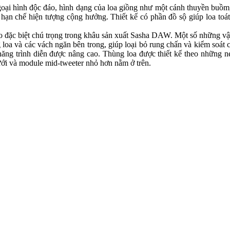
̣i hình độc đáo, hình dạng của loa giồng như một cánh thuyền buồm,
ạn chế hiện tượng cộng hưởng. Thiết kế có phần đồ sộ giúp loa toá
Audio đặc biệt chú trọng trong khâu sản xuất Sasha DAW. Một số những vâ
loa và các vách ngăn bên trong, giúp loại bỏ rung chấn và kiểm soát
 năng trình diễn được nâng cao. Thùng loa được thiết kế theo những n
ới và module mid-tweeter nhỏ hơn nằm ở trên.