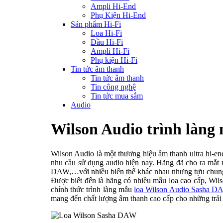
Ampli Hi-End
Phụ Kiện Hi-End
Sản phẩm Hi-Fi
Loa Hi-Fi
Đầu Hi-Fi
Ampli Hi-Fi
Phụ kiện Hi-Fi
Tin tức âm thanh
Tin tức âm thanh
Tin công nghệ
Tin tức mua sắm
Audio
Wilson Audio trình làng
Wilson Audio là một thương hiệu âm thanh ultra hi-end bi
nhu cầu sử dụng audio hiện nay. Hãng đã cho ra mắt
DAW,…với nhiều biến thể khác nhau nhưng tựu chung l
Được biết đến là hãng có nhiều mẫu loa cao cấp, Wils
chính thức trình làng mẫu
loa Wilson Audio Sasha D
mang đến chất lượng âm thanh cao cấp cho những trải