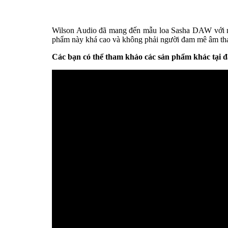
Wilson Audio đã mang đến mẫu loa Sasha DAW với những 
phẩm này khá cao và không phải người đam mê âm than
Các bạn có thể tham khảo các sản phẩm khác tại 