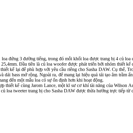
 loa đứng 3 đường tiếng, trong đó mỗi khối loa được trang bị 4 củ lo
25,4mm. Đầu tiên là củ loa woofer được phát triển bởi nhóm thiết kế 
thiết kế lại để phù hợp với yêu cầu riêng cho Sasha DAW. Cụ thể, Trong
i bass mở rộng. Ngoài ra, để mang lại hiệu quả tái tạo âm trầm ấn tươ
ang đến một mẫu loa có sự ổn định hơn khi hoạt động.
 hợp thiết kế cùng Jarom Lance, một kĩ sư cơ khí tài năng của Wilson 
à củ loa tweeter trang bị cho Sasha DAW được thừa hưởng trực tiếp