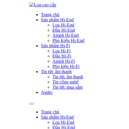
Skip
to
Trang chủ
content
Sản phẩm Hi-End
Loa Hi-End
Đầu Hi-End
Ampli Hi-End
Phụ Kiện Hi-End
Sản phẩm Hi-Fi
Loa Hi-Fi
Đầu Hi-Fi
Ampli Hi-Fi
Phụ kiện Hi-Fi
Tin tức âm thanh
Tin tức âm thanh
Tin công nghệ
Tin tức mua sắm
Audio
Trang chủ
Sản phẩm Hi-End
Loa Hi-End
Đầu Hi-End