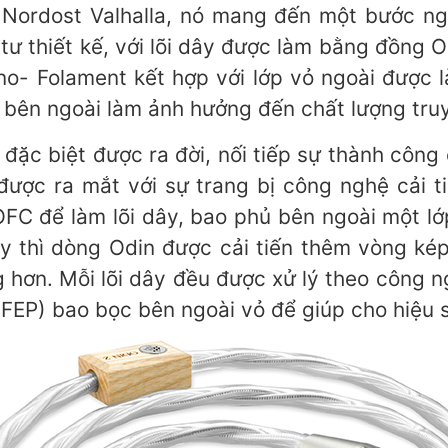
Nordost Valhalla, nó mang đến một bước ng
ư thiết kế, với lõi dây được làm bằng đồng 
- Folament kết hợp với lớp vỏ ngoài được l
ừ bên ngoài làm ảnh hưởng đến chất lượng truy
ặc biệt được ra đời, nối tiếp sự thành côn
được ra mắt với sự trang bị công nghệ cải t
FC để làm lõi dây, bao phủ bên ngoài một lớp 
y thì dòng Odin được cải tiến thêm vòng ké
hơn. Mỗi lõi dây đều được xử lý theo công 
 FEP) bao bọc bên ngoài vỏ để giúp cho hiệu 