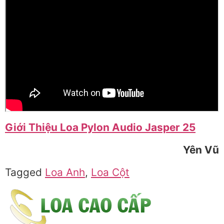
Giới Thiệu Loa Pylon Audio Jasper 25
Yên Vũ
Tagged
Loa Anh
,
Loa Cột