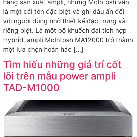
hãng sản xuất ampli, nhưng McIntosh vẫn
là một cái tên đặc biệt và ghi dấu ấn đối
với người dùng nhờ thiết kế đặc trưng và
riêng biệt. Là một bộ khuếch đại tích hợp
Hybrid, ampli McIntosh MA12000 trở thành
một lựa chọn hoàn hảo […]
Tìm hiểu những giá trí cốt
lõi trên mẫu power ampli
TAD-M1000