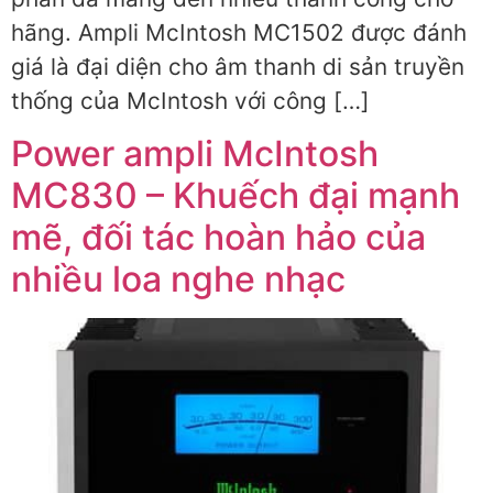
hãng. Ampli McIntosh MC1502 được đánh
giá là đại diện cho âm thanh di sản truyền
thống của McIntosh với công […]
Power ampli McIntosh
MC830 – Khuếch đại mạnh
mẽ, đối tác hoàn hảo của
nhiều loa nghe nhạc