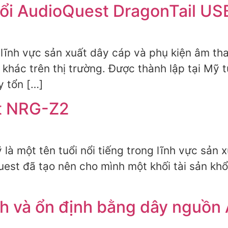
i AudioQuest DragonTail USB
 lĩnh vực sản xuất dây cáp và phụ kiện âm th
khác trên thị trường. Được thành lập tại Mỹ
y tổn […]
t NRG-Z2
à một tên tuổi nổi tiếng trong lĩnh vực sản x
uest đã tạo nên cho mình một khối tài sản kh
]
ch và ổn định bằng dây nguồ