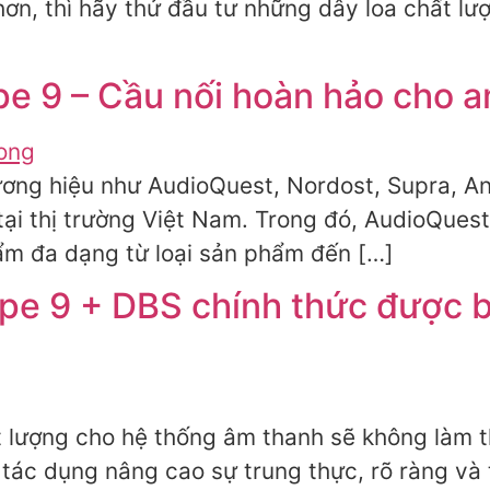
ơn, thì hãy thử đầu tư những dây loa chất lư
e 9 – Cầu nối hoàn hảo cho am
hương hiệu như AudioQuest, Nordost, Supra, A
i thị trường Việt Nam. Trong đó, AudioQuest 
m đa dạng từ loại sản phẩm đến […]
pe 9 + DBS chính thức được b
 lượng cho hệ thống âm thanh sẽ không làm t
 tác dụng nâng cao sự trung thực, rõ ràng và 