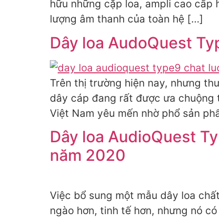
hữu những cặp loa, ampli cao cấp h
lượng âm thanh của toàn hệ […]
Dây loa AudoQuest Typ
Trên thị trường hiện nay, nhưng t
dây cáp đang rất được ưa chuộng tạ
Việt Nam yêu mến nhờ phổ sản phẩ
Dây loa AudioQuest Ty
năm 2020
Việc bổ sung một mẫu dây loa chất
ngào hơn, tinh tế hơn, nhưng nó có