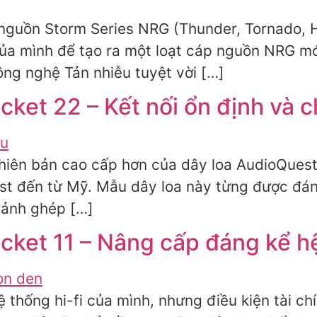
 nguồn Storm Series NRG (Thunder, Tornado, 
của mình để tạo ra một loạt cáp nguồn NRG mớ
ng nghệ Tản nhiễu tuyệt vời […]
ket 22 – Kết nối ổn định và c
hiên bản cao cấp hơn của dây loa AudioQuest
t đến từ Mỹ. Mẫu dây loa này từng được đánh 
mảnh ghép […]
cket 11 – Nâng cấp đáng kể h
 thống hi-fi của mình, nhưng điều kiện tài c