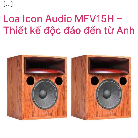
[…]
Loa Icon Audio MFV15H –
Thiết kế độc đáo đến từ Anh