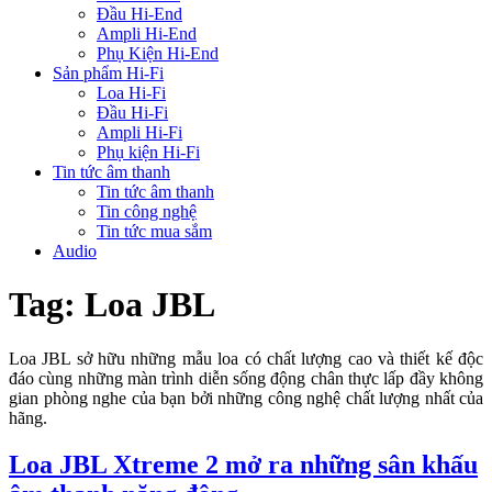
Đầu Hi-End
Ampli Hi-End
Phụ Kiện Hi-End
Sản phẩm Hi-Fi
Loa Hi-Fi
Đầu Hi-Fi
Ampli Hi-Fi
Phụ kiện Hi-Fi
Tin tức âm thanh
Tin tức âm thanh
Tin công nghệ
Tin tức mua sắm
Audio
Tag:
Loa JBL
Loa JBL sở hữu những mẫu loa có chất lượng cao và thiết kế độc
đáo cùng những màn trình diễn sống động chân thực lấp đầy không
gian phòng nghe của bạn bởi những công nghệ chất lượng nhất của
hãng.
Loa JBL Xtreme 2 mở ra những sân khấu