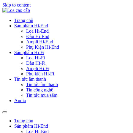
Skip to content
Trang chủ
Sản phẩm Hi-End
Loa Hi-End
Đầu Hi-End
Ampli Hi-End
Phụ Kiện Hi-End
Sản phẩm Hi-Fi
Loa Hi-Fi
Đầu Hi-Fi
Ampli Hi-Fi
Phụ kiện Hi-Fi
Tin tức âm thanh
Tin tức âm thanh
Tin công nghệ
Tin tức mua sắm
Audio
Trang chủ
Sản phẩm Hi-End
Loa Hi-End