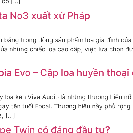
 có […]
nta No3 xuất xứ Pháp
u bảng trong dòng sản phẩm loa gia đình của 
 của những chiếc loa cao cấp, việc lựa chọn 
ia Evo – Cặp loa huyền thoại 
y loa kèn Viva Audio là những thương hiệu nổi 
gay tên tuổi Focal. Thương hiệu này phủ rộng
a, […]
pe Twin có đáng đầu tư?