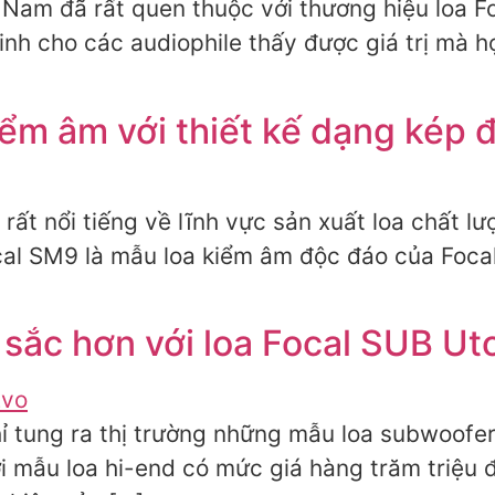
ệt Nam đã rất quen thuộc với thương hiệu loa 
minh cho các audiophile thấy được giá trị mà
iểm âm với thiết kế dạng kép 
 rất nổi tiếng về lĩnh vực sản xuất loa chất 
ocal SM9 là mẫu loa kiểm âm độc đáo của Focal.
t sắc hơn với loa Focal SUB U
ỉ tung ra thị trường những mẫu loa subwoofe
 mẫu loa hi-end có mức giá hàng trăm triệu đ