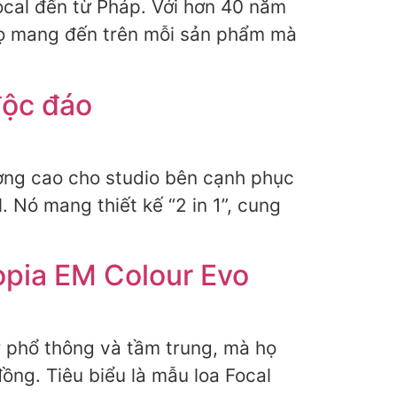
Focal đến từ Pháp. Với hơn 40 năm
 họ mang đến trên mỗi sản phẩm mà
độc đáo
lượng cao cho studio bên cạnh phục
 Nó mang thiết kế “2 in 1”, cung
topia EM Colour Evo
r phổ thông và tầm trung, mà họ
ồng. Tiêu biểu là mẫu loa Focal