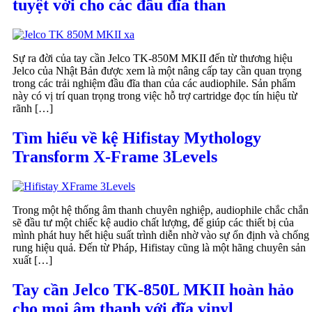
tuyệt vời cho các đầu đĩa than
Sự ra đời của tay cần Jelco TK-850M MKII đến từ thương hiệu
Jelco của Nhật Bản được xem là một nâng cấp tay cần quan trọng
trong các trải nghiệm đầu đĩa than của các audiophile. Sản phẩm
này có vị trí quan trọng trong việc hỗ trợ cartridge đọc tín hiệu từ
rãnh […]
Tìm hiểu về kệ Hifistay Mythology
Transform X-Frame 3Levels
Trong một hệ thống âm thanh chuyên nghiệp, audiophile chắc chắn
sẽ đầu tư một chiếc kệ audio chất lượng, để giúp các thiết bị của
mình phát huy hết hiệu suất trình diễn nhờ vào sự ổn định và chống
rung hiệu quả. Đến từ Pháp, Hifistay cũng là một hãng chuyên sản
xuất […]
Tay cần Jelco TK-850L MKII hoàn hảo
cho mọi âm thanh với đĩa vinyl