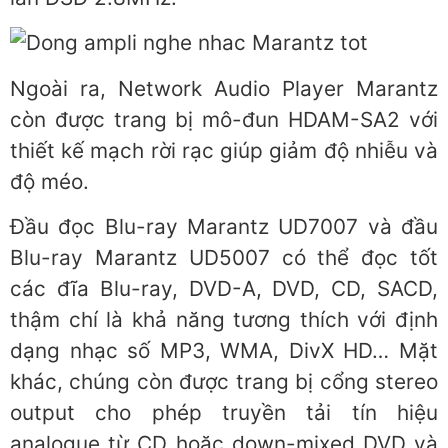
Ngoài ra, Network Audio Player Marantz
còn được trang bị mô-đun HDAM-SA2 với
thiết kế mạch rời rạc giúp giảm độ nhiễu và
độ méo.
Đầu đọc Blu-ray Marantz UD7007 và đầu
Blu-ray Marantz UD5007 có thể đọc tốt
các đĩa Blu-ray, DVD-A, DVD, CD, SACD,
thậm chí là khả năng tương thích với định
dạng nhạc số MP3, WMA, DivX HD… Mặt
khác, chúng còn được trang bị cổng stereo
output cho phép truyền tải tín hiệu
analogue từ CD hoặc down-mixed DVD và