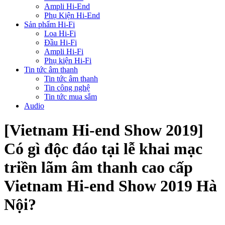
Ampli Hi-End
Phụ Kiện Hi-End
Sản phẩm Hi-Fi
Loa Hi-Fi
Đầu Hi-Fi
Ampli Hi-Fi
Phụ kiện Hi-Fi
Tin tức âm thanh
Tin tức âm thanh
Tin công nghệ
Tin tức mua sắm
Audio
[Vietnam Hi-end Show 2019]
Có gì độc đáo tại lễ khai mạc
triền lãm âm thanh cao cấp
Vietnam Hi-end Show 2019 Hà
Nội?