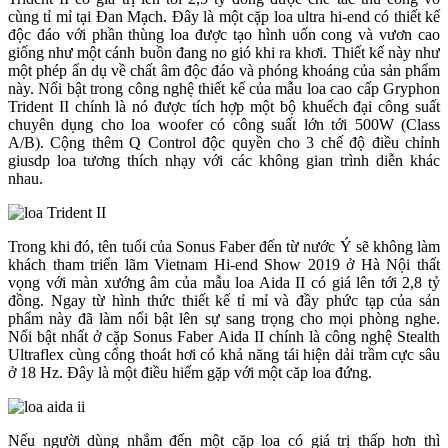
cùng tỉ mỉ tại Đan Mạch. Đây là một cặp loa ultra hi-end có thiết kế
độc đáo với phần thùng loa được tạo hình uốn cong và vươn cao
giống như một cánh buồn đang no gió khi ra khơi. Thiết kế này như
một phép ẩn dụ về chất âm độc đáo và phóng khoáng của sản phẩm
này. Nổi bật trong công nghệ thiết kế của mẫu loa cao cấp Gryphon
Trident II chính là nó được tích hợp một bộ khuếch đại công suất
chuyên dụng cho loa woofer có công suất lớn tới 500W (Class
A/B). Cộng thêm Q Control độc quyền cho 3 chế độ điều chỉnh
giusdp loa tương thích nhạy với các không gian trình diễn khác
nhau.
Trong khi đó, tên tuổi của Sonus Faber đến từ nước Ý sẽ không làm
khách tham triển lãm Vietnam Hi-end Show 2019 ở Hà Nội thất
vọng với màn xướng âm của mẫu loa Aida II có giá lên tới 2,8 tỷ
đồng. Ngay từ hình thức thiết kế tỉ mỉ và đầy phức tạp của sản
phẩm này đã làm nổi bật lên sự sang trọng cho mọi phòng nghe.
Nổi bật nhất ở cặp Sonus Faber Aida II chính là công nghệ Stealth
Ultraflex cùng cổng thoát hơi có khả năng tái hiện dải trầm cực sâu
ở 18 Hz. Đây là một điều hiếm gặp với một căp loa đứng.
Nếu người dùng nhắm đến một cặp loa có giá trị thấp hơn thì