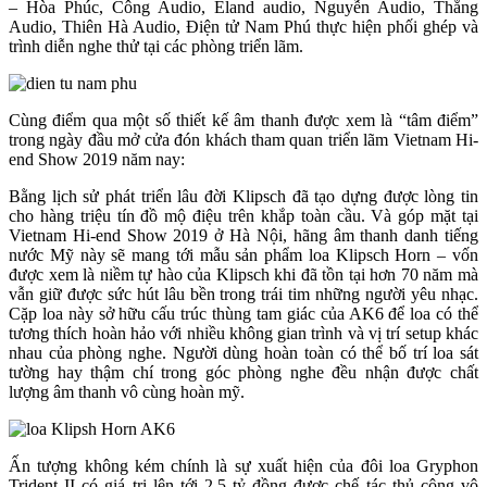
– Hòa Phúc, Công Audio, Eland audio, Nguyễn Audio, Thắng
Audio, Thiên Hà Audio, Điện tử Nam Phú thực hiện phối ghép và
trình diễn nghe thử tại các phòng triển lãm.
Cùng điểm qua một số thiết kế âm thanh được xem là “tâm điểm”
trong ngày đầu mở cửa đón khách tham quan triển lãm Vietnam Hi-
end Show 2019 năm nay:
Bằng lịch sử phát triển lâu đời Klipsch đã tạo dựng được lòng tin
cho hàng triệu tín đồ mộ điệu trên khắp toàn cầu. Và góp mặt tại
Vietnam Hi-end Show 2019 ở Hà Nội, hãng âm thanh danh tiếng
nước Mỹ này sẽ mang tới mẫu sản phẩm loa Klipsch Horn – vốn
được xem là niềm tự hào của Klipsch khi đã tồn tại hơn 70 năm mà
vẫn giữ được sức hút lâu bền trong trái tim những người yêu nhạc.
Cặp loa này sở hữu cấu trúc thùng tam giác của AK6 để loa có thể
tương thích hoàn hảo với nhiều không gian trình và vị trí setup khác
nhau của phòng nghe. Người dùng hoàn toàn có thể bố trí loa sát
tường hay thậm chí trong góc phòng nghe đều nhận được chất
lượng âm thanh vô cùng hoàn mỹ.
Ấn tượng không kém chính là sự xuất hiện của đôi loa Gryphon
Trident II có giá trị lên tới 2,5 tỷ đồng được chế tác thủ công vô