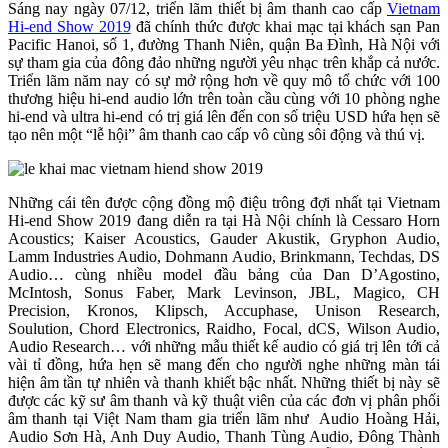
Sáng nay ngày 07/12, triển lãm thiết bị âm thanh cao cấp
Vietnam
Hi-end Show 2019
đã chính thức được khai mạc tại khách sạn Pan
Pacific Hanoi, số 1, đường Thanh Niên, quận Ba Đình, Hà Nội với
sự tham gia của đông đảo những người yêu nhạc trên khắp cả nước.
Triển lãm năm nay có sự mở rộng hơn về quy mô tổ chức với 100
thương hiệu hi-end audio lớn trên toàn cầu cùng với 10 phòng nghe
hi-end và ultra hi-end có trị giá lên đến con số triệu USD hứa hẹn sẽ
tạo nên một “lễ hội” âm thanh cao cấp vô cùng sôi động và thú vị.
Những cái tên được cộng đồng mộ điệu trông đợi nhất tại Vietnam
Hi-end Show 2019 đang diễn ra tại Hà Nội chính là Cessaro Horn
Acoustics; Kaiser Acoustics, Gauder Akustik, Gryphon Audio,
Lamm Industries Audio, Dohmann Audio, Brinkmann, Techdas, DS
Audio… cùng nhiều model đầu bảng của Dan D’Agostino,
McIntosh, Sonus Faber, Mark Levinson, JBL, Magico, CH
Precision, Kronos, Klipsch, Accuphase, Unison Research,
Soulution, Chord Electronics, Raidho, Focal, dCS, Wilson Audio,
Audio Research… với những mẫu thiết kế audio có giá trị lên tới cả
vài tỉ đồng, hứa hẹn sẽ mang đến cho người nghe những màn tái
hiện âm tần tự nhiên và thanh khiết bậc nhất. Những thiết bị này sẽ
được các kỹ sư âm thanh và kỹ thuật viên của các đơn vị phân phối
âm thanh tại Việt Nam tham gia triển lãm như Audio Hoàng Hải,
Audio Sơn Hà, Anh Duy Audio, Thanh Tùng Audio, Đông Thành