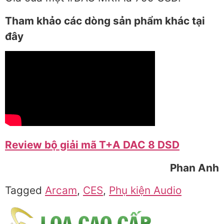
Tham khảo các dòng sản phẩm khác tại
đây
Review bộ giải mã T+A DAC 8 DSD
Phan Anh
Tagged
Arcam
,
CES
,
Phụ kiện Audio