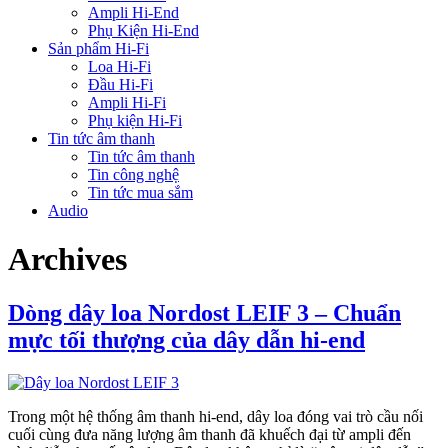
Ampli Hi-End
Phụ Kiện Hi-End
Sản phẩm Hi-Fi
Loa Hi-Fi
Đầu Hi-Fi
Ampli Hi-Fi
Phụ kiện Hi-Fi
Tin tức âm thanh
Tin tức âm thanh
Tin công nghệ
Tin tức mua sắm
Audio
Archives
Dòng dây loa Nordost LEIF 3 – Chuẩn
mực tối thượng của dây dẫn hi-end
Trong một hệ thống âm thanh hi-end, dây loa đóng vai trò cầu nối
cuối cùng đưa năng lượng âm thanh đã khuếch đại từ ampli đến