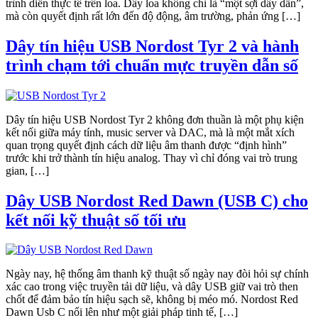
trình diễn thực tế trên loa. Dây loa không chỉ là “một sợi dây dẫn”,
mà còn quyết định rất lớn đến độ động, âm trường, phản ứng […]
Dây tín hiệu USB Nordost Tyr 2 và hành
trình chạm tới chuẩn mực truyền dẫn số
Dây tín hiệu USB Nordost Tyr 2 không đơn thuần là một phụ kiện
kết nối giữa máy tính, music server và DAC, mà là một mắt xích
quan trọng quyết định cách dữ liệu âm thanh được “định hình”
trước khi trở thành tín hiệu analog. Thay vì chỉ đóng vai trò trung
gian, […]
Dây USB Nordost Red Dawn (USB C) cho
kết nối kỹ thuật số tối ưu
Ngày nay, hệ thống âm thanh kỹ thuật số ngày nay đòi hỏi sự chính
xác cao trong việc truyền tải dữ liệu, và dây USB giữ vai trò then
chốt để đảm bảo tín hiệu sạch sẽ, không bị méo mó. Nordost Red
Dawn Usb C nổi lên như một giải pháp tinh tế, […]