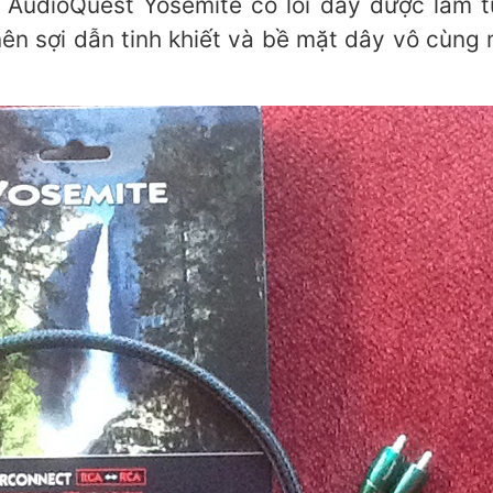
u AudioQuest Yosemite có lõi dây được làm 
ên sợi dẫn tinh khiết và bề mặt dây vô cùng