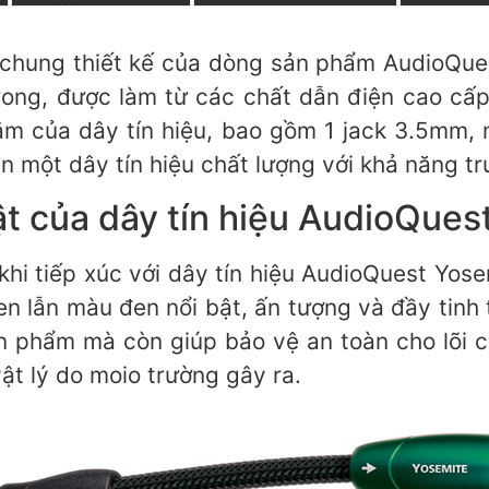
chung thiết kế của dòng sản phẩm AudioQuest
trong, được làm từ các chất dẫn điện cao cấ
cắm của dây tín hiệu, bao gồm 1 jack 3.5mm,
ên một dây tín hiệu chất lượng với khả năng tr
ật của dây tín hiệu AudioQues
hi tiếp xúc với dây tín hiệu AudioQuest Yose
en lẫn màu đen nổi bật, ấn tượng và đầy tinh
 phẩm mà còn giúp bảo vệ an toàn cho lõi c
ật lý do moio trường gây ra.