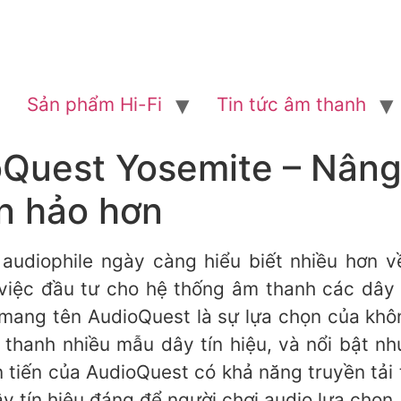
Sản phẩm Hi-Fi
Tin tức âm thanh
ioQuest Yosemite – Nân
n hảo hơn
 audiophile ngày càng hiểu biết nhiều hơn v
 việc đầu tư cho hệ thống âm thanh các dây 
ang tên AudioQuest là sự lựa chọn của khôn
thanh nhiều mẫu dây tín hiệu, và nổi bật n
 tiến của AudioQuest có khả năng truyền tải 
 tín hiệu đáng để người chơi audio lựa chọn.