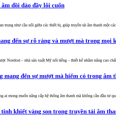
 âm dồi dào đầy lôi cuốn
n trọng như cầu nối giữa các thiết bị, giúp truyền tải âm thanh một cá
ang đến sự rõ ràng và mượt mà trong mọi k
ợc Nordost – nhà sản xuất Mỹ nổi tiếng – thiết kế nhằm nâng cao chất 
log mang đến sự mượt mà hiếm có trong âm 
ững ai mong muốn nâng cấp hệ thống âm thanh mà không cần đầu tư quá
tinh khiết vàng son trong truyền tải âm th