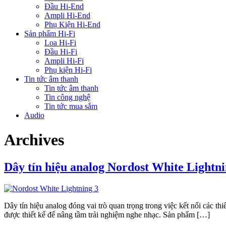
Đầu Hi-End
Ampli Hi-End
Phụ Kiện Hi-End
Sản phẩm Hi-Fi
Loa Hi-Fi
Đầu Hi-Fi
Ampli Hi-Fi
Phụ kiện Hi-Fi
Tin tức âm thanh
Tin tức âm thanh
Tin công nghệ
Tin tức mua sắm
Audio
Archives
Dây tín hiệu analog Nordost White Lightni
Dây tín hiệu analog đóng vai trò quan trọng trong việc kết nối các th
được thiết kế để nâng tầm trải nghiệm nghe nhạc. Sản phẩm […]