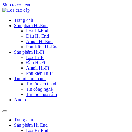
Skip to content
Trang chủ
Sản phẩm Hi-End
Loa Hi-End
Đầu Hi-End
Ampli Hi-End
Phụ Kiện Hi-End
Sản phẩm Hi-Fi
Loa Hi-Fi
Đầu Hi-Fi
Ampli Hi-Fi
Phụ kiện Hi-Fi
Tin tức âm thanh
Tin tức âm thanh
Tin công nghệ
Tin tức mua sắm
Audio
Trang chủ
Sản phẩm Hi-End
Loa Hi-End