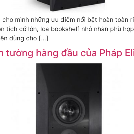
u cho mình những ưu điểm nổi bật hoàn toàn r
 tích cỡ lớn, loa bookshelf nhỏ nhắn phù hợ
yên dùng cho […]
 tường hàng đầu của Pháp Eli