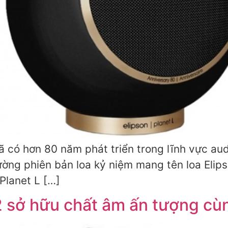
ã có hơn 80 năm phát triển trong lĩnh vực au
rường phiên bản loa kỷ niệm mang tên loa Elip
Planet L […]
12 sở hữu chất âm ấn tượng cùn