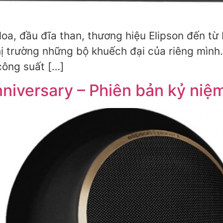
 loa, đầu đĩa than, thương hiệu Elipson đến từ
hị trường những bộ khuếch đại của riêng mình.
công suất […]
nniversary – Phiên bản kỷ niệ