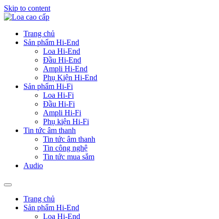
Skip to content
Trang chủ
Sản phẩm Hi-End
Loa Hi-End
Đầu Hi-End
Ampli Hi-End
Phụ Kiện Hi-End
Sản phẩm Hi-Fi
Loa Hi-Fi
Đầu Hi-Fi
Ampli Hi-Fi
Phụ kiện Hi-Fi
Tin tức âm thanh
Tin tức âm thanh
Tin công nghệ
Tin tức mua sắm
Audio
Trang chủ
Sản phẩm Hi-End
Loa Hi-End