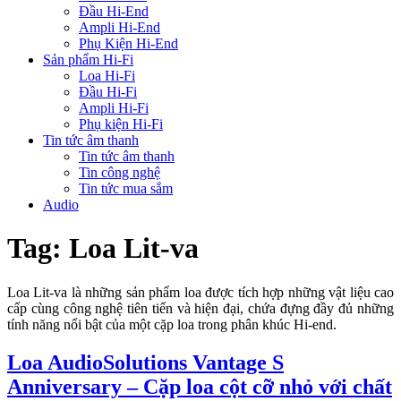
Đầu Hi-End
Ampli Hi-End
Phụ Kiện Hi-End
Sản phẩm Hi-Fi
Loa Hi-Fi
Đầu Hi-Fi
Ampli Hi-Fi
Phụ kiện Hi-Fi
Tin tức âm thanh
Tin tức âm thanh
Tin công nghệ
Tin tức mua sắm
Audio
Tag:
Loa Lit-va
Loa Lit-va là những sản phẩm loa được tích hợp những vật liệu cao
cấp cùng công nghệ tiên tiến và hiện đại, chứa đựng đầy đủ những
tính năng nổi bật của một cặp loa trong phân khúc Hi-end.
Loa AudioSolutions Vantage S
Anniversary – Cặp loa cột cỡ nhỏ với chất