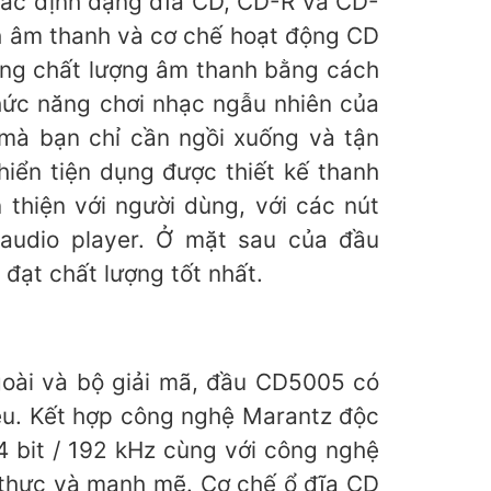
các định dạng đĩa CD, CD-R và CD-
 âm thanh và cơ chế hoạt động CD
ăng chất lượng âm thanh bằng cách
hức năng chơi nhạc ngẫu nhiên của
mà bạn chỉ cần ngồi xuống và tận
iển tiện dụng được thiết kế thanh
n thiện với người dùng, với các nút
audio player. Ở mặt sau của đầu
ạt chất lượng tốt nhất.
ngoài và bộ giải mã, đầu CD5005 có
iều. Kết hợp công nghệ Marantz độc
 bit / 192 kHz cùng với công nghệ
 thực và mạnh mẽ. Cơ chế ổ đĩa CD