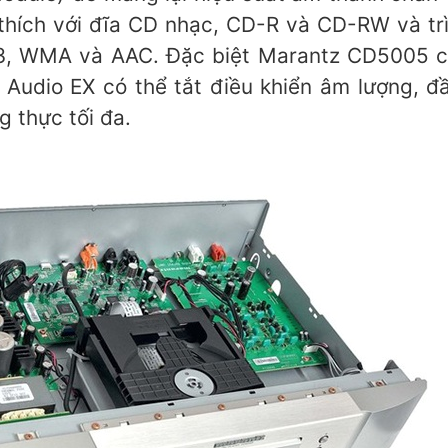
hích với đĩa CD nhạc, CD-R và CD-RW và trìn
P3, WMA và AAC. Đặc biệt Marantz CD5005 c
 Audio EX có thể tắt điều khiển âm lượng, 
g thực tối đa.