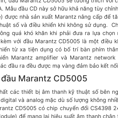
anh, đầu Marantz CD5005 sẽ tương thích với 
 Mẫu đầu CD này sở hữu khả năng tùy chỉnh
ve) được nhà sản xuất Marantz nâng cấp để t
thuật số và điều khiển khi không sử dụng. C
ng quá khó khăn khi phải đưa ra lựa chọn 
kèm với đầu Marantz CD5005 là một điều kh
khiển từ xa tiện dụng có bố trí bàn phím thâ
iển Marantz amplifier và Marantz network 
c đầu ra đều được mạ vàng đảm bảo kết nối đ
h đầu Marantz CD5005
hất các thiết bị âm thanh kỹ thuật số bên 
u digital và analog mặc dù số lượng không nh
rantz CD5005 có chip chuyển đổi CS4398 24
dule) để mang lại hiệu suất âm thanh chân