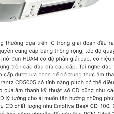
g thường dựa trên IC trong giai đoạn đầu r
ền cung cấp băng thông rộng, tốc độ quay n
mô-đun HDAM có độ phân giải cao, có hiệu nă
ng trên các đầu đĩa cao cấp. Tai nghe đặc
 cấp được lựa chọn để độ trung thực âm tha
arantz CD5005 có tính năng pitch có thể điều
o của âm thanh kỹ thuật số CD cũng như cá
 lý tưởng cho ai muốn tận hưởng những phút 
u CD chất lượng như Emotiva BasX CD-100. 
có khả năng chuyển đổi các File PCM 24bit