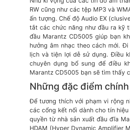
Như kì vọng của các tín đồ âm th
RW cũng như các tệp MP3 và WMA.
ấn tượng. Chế độ Audio EX (clusi
tắt các chức năng như đầu ra kỹ 
đầu Marantz CD5005 giúp bạn khô
hưởng âm nhạc theo cách mới. Đi 
lịch và tiện lợi dễ sử dụng. Điều 
chuyên dụng bổ sung để điều kh
Marantz CD5005 bạn sẽ tìm thấy cá
Những đặc điểm chín
Để tương thích với phạm vi rộng n
các cổng kết nối dành cho tín hiệ
quyền từ nhà sản xuất đầu đĩa Ma
HDAM (Hyper Dynamic Amplifier Mo