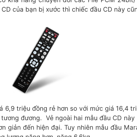
a CD của bạn bị xước thì chiếc đầu CD này cũ
iá 6,9 triệu đồng rẻ hơn so với mức giá 16,4 
ại tương đương. Vẻ ngoài hai mẫu đầu CD này
đơn giản đến hiện đại. Tuy nhiên mẫu đầu Mar
g lượng nặng hơn, nặng 6,6kg.