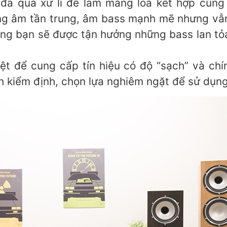
 đã qua xử lí để làm màng loa kết hợp cùng
 âm tần trung, âm bass mạnh mẽ nhưng vẫn s
ùng bạn sẽ được tận hưởng những bass lan tỏa
ệt để cung cấp tín hiệu có độ “sạch” và chính
nh kiểm định, chọn lựa nghiêm ngặt để sử dụng