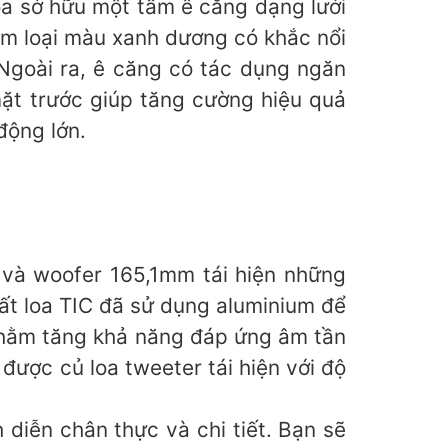
oa sở hữu một tấm ê căng dạng lưới
kim loại màu xanh dương có khắc nổi
 Ngoài ra, ê căng có tác dụng ngăn
mặt trước giúp tăng cường hiệu quả
động lớn.
 và woofer 165,1mm tái hiện những
ất loa TIC đã sử dụng aluminium để
 nhằm tăng khả năng đáp ứng âm tần
được củ loa tweeter tái hiện với độ
diễn chân thực và chi tiết. Bạn sẽ