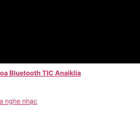
a Bluetooth TIC Anaiklia
a nghe nhạc