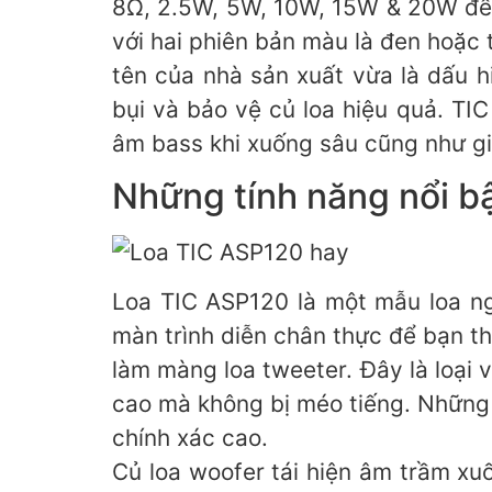
8Ω, 2.5W, 5W, 10W, 15W & 20W để b
với hai phiên bản màu là đen hoặc 
tên của nhà sản xuất vừa là dấu h
bụi và bảo vệ củ loa hiệu quả. TI
âm bass khi xuống sâu cũng như giú
Những tính năng nổi b
Loa TIC ASP120 là một mẫu loa ng
màn trình diễn chân thực để bạn t
làm màng loa tweeter. Đây là loại
cao mà không bị méo tiếng. Những â
chính xác cao.
Củ loa woofer tái hiện âm trầm xu