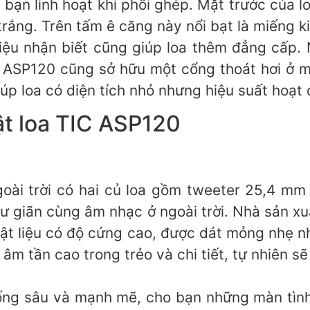
ạn linh hoạt khi phối ghép. Mặt trước của l
trắng. Trên tấm ê căng này nổi bạt là miếng 
iệu nhận biết cũng giúp loa thêm đẳng cấp.
C ASP120 cũng sở hữu một cổng thoát hơi ở 
p loa có diện tích nhỏ nhưng hiệu suất hoạt 
ật loa TIC ASP120
oài trời có hai củ loa gồm tweeter 25,4 mm
hư giãn cùng âm nhạc ở ngoài trời. Nhà sản xu
 vật liệu có độ cứng cao, được dát mỏng nhẹ
m tần cao trong trẻo và chi tiết, tự nhiên sẽ 
ống sâu và mạnh mẽ, cho bạn những màn tình 