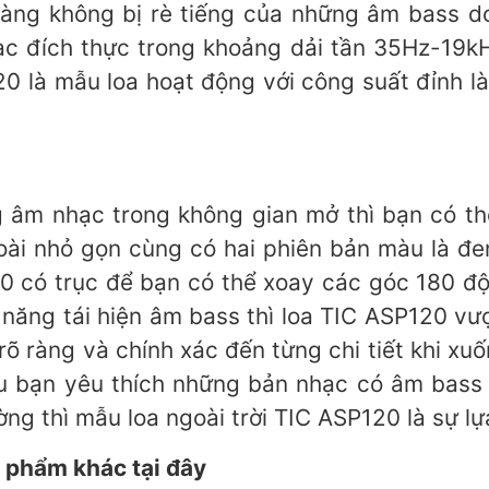
 ràng không bị rè tiếng của những âm bass do
c đích thực trong khoảng dải tần 35Hz-19kH
0 là mẫu loa hoạt động với công suất đỉnh l
 âm nhạc trong không gian mở thì bạn có t
oài nhỏ gọn cùng có hai phiên bản màu là đ
120 có trục để bạn có thể xoay các góc 180 đ
năng tái hiện âm bass thì loa TIC ASP120 vượt
 ràng và chính xác đến từng chi tiết khi xuố
ếu bạn yêu thích những bản nhạc có âm bas
ng thì mẫu loa ngoài trời TIC ASP120 là sự lự
 phẩm khác tại đây