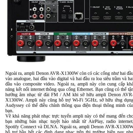
Ngoài ra, ampli Denon AVR-X1300W còn có các cổng như hai đầ
vào analogue, hai đầu vào digital và hai đầu ra loa siêu trầm và ha
đầu vào composite video. Ngoài ra, ampli này còn cung cấp kh
năng kết nối internet thông qua cổng Ethernet. Bạn cũng có thể tậ
hưởng âm nhạc từ đài FM / AM khi sở hữu ampli Denon AVR
X1300W. Ampli này cũng hỗ trợ Wi-Fi 5GHz, sở hữu ứng dụn
Audyssey có thể điều chỉnh thông qua điện thoại thông minh củ
bạn.
Về khả năng phát nhạc trực tuyến ampli này có thể mang đến ch
bạn những bản nhạc tuyệt hảo nhất từ AirPlay, radio internet
Spotify Connect và DLNA. Ngoài ra, ampli Denon AVR-X1300
hỗ trợ hầu hết các định dạng nhạc trên thị trường hiện nay nh