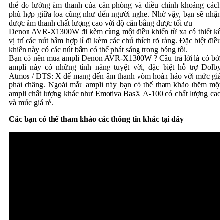
thể đo lường âm thanh của căn phòng và điều chỉnh khoảng các
phù hợp giữa loa cũng như đến người nghe. Nhờ vậy, bạn sẽ nhậ
được âm thanh chất lượng cao với độ cân bằng được tối ưu.
Denon AVR-X1300W đi kèm cùng một điều khiển từ xa có thiết k
vị trí các nút bấm hợp lí đi kèm các chú thích rõ ràng. Đặc biệt điề
khiển này có các nút bấm có thể phát sáng trong bóng tối.
Bạn có nên mua ampli Denon AVR-X1300W ? Câu trả lời là có bở
ampli này có những tính năng tuyệt vời, đặc biệt hỗ trợ Dolb
Atmos / DTS: X để mang đến âm thanh vòm hoàn hảo với mức gi
phải chăng. Ngoài mẫu ampli này bạn có thể tham khảo thêm mộ
ampli chất lượng khác như Emotiva BasX A-100 có chất lượng ca
và mức giá rẻ.
Các bạn có thể tham khảo các thông tin khác tại đây