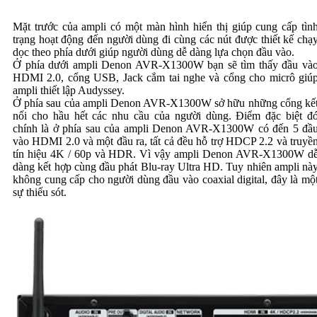
Mặt trước của ampli có một màn hình hiển thị giúp cung cấp tìn
trạng hoạt động đến người dùng đi cùng các nút được thiết kế chạ
dọc theo phía dưới giúp người dùng dễ dàng lựa chọn đầu vào.
Ở phía dưới ampli Denon AVR-X1300W bạn sẽ tìm thấy đầu và
HDMI 2.0, cổng USB, Jack cắm tai nghe và cổng cho micrô giú
ampli thiết lập Audyssey.
Ở phía sau của ampli Denon AVR-X1300W sở hữu những cổng kế
nối cho hầu hết các nhu cầu của người dùng. Điểm đặc biệt đ
chính là ở phía sau của ampli Denon AVR-X1300W có đến 5 đầ
vào HDMI 2.0 và một đầu ra, tất cả đều hỗ trợ HDCP 2.2 và truyề
tín hiệu 4K / 60p và HDR. Vì vậy ampli Denon AVR-X1300W d
dàng kết hợp cùng đầu phát Blu-ray Ultra HD. Tuy nhiên ampli nà
không cung cấp cho người dùng đầu vào coaxial digital, đây là mộ
sự thiếu sót.