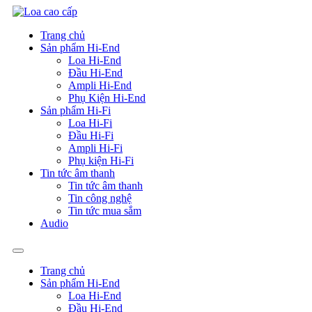
Skip
to
Trang chủ
content
Sản phẩm Hi-End
Loa Hi-End
Đầu Hi-End
Ampli Hi-End
Phụ Kiện Hi-End
Sản phẩm Hi-Fi
Loa Hi-Fi
Đầu Hi-Fi
Ampli Hi-Fi
Phụ kiện Hi-Fi
Tin tức âm thanh
Tin tức âm thanh
Tin công nghệ
Tin tức mua sắm
Audio
Trang chủ
Sản phẩm Hi-End
Loa Hi-End
Đầu Hi-End