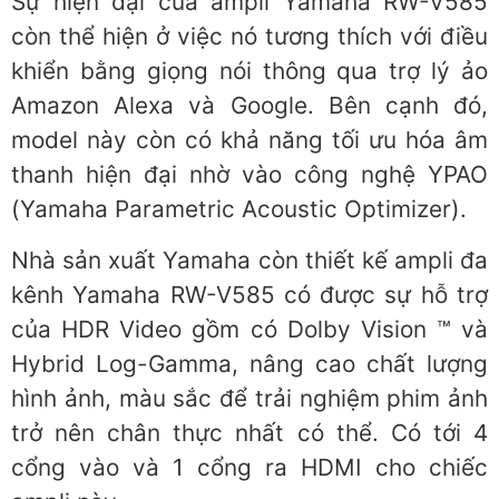
Sự hiện đại của ampli Yamaha RW-V585
còn thể hiện ở việc nó tương thích với điều
khiển bằng giọng nói thông qua trợ lý ảo
Amazon Alexa và Google. Bên cạnh đó,
model này còn có khả năng tối ưu hóa âm
thanh hiện đại nhờ vào công nghệ YPAO
(Yamaha Parametric Acoustic Optimizer).
Nhà sản xuất Yamaha còn thiết kế ampli đa
kênh Yamaha RW-V585 có được sự hỗ trợ
của HDR Video gồm có Dolby Vision ™ và
Hybrid Log-Gamma, nâng cao chất lượng
hình ảnh, màu sắc để trải nghiệm phim ảnh
trở nên chân thực nhất có thể. Có tới 4
cổng vào và 1 cổng ra HDMI cho chiếc