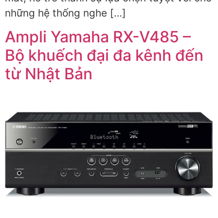
những hệ thống nghe […]
Ampli Yamaha RX-V485 –
Bộ khuếch đại đa kênh đến
từ Nhật Bản