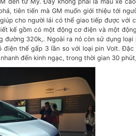
GM đến từ Mỹ. Đây không phải là mẫu xe ca
há, tiên tiến mà GM muốn giới thiệu tới ngư
iúp cho người lái có thể giao tiếp được với c
hiết kế gồm có một động cơ điện và một độn
 đường 320k,. Ngoài ra nó còn sử dụng loại pi
ện thế gấp 3 lần so với loại pin Volt. Đặc b
nhanh đến kinh ngạc, trong thời gian 30 phút