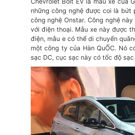
Chevrolet Bolt EV là mẫu xe của 
những công nghệ được coi là bứt p
công nghệ Onstar. Công nghệ này g
với điện thoại. Mẫu xe này được t
điện, mẫu e có thể di chuyển quãng
một công ty của Hàn QuỐC. Nó có đi
sạc DC, cục sạc này có tốc độ sạc 