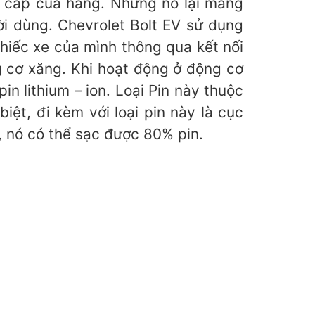
o cấp của hãng. Nhưng nó lại mang
ời dùng. Chevrolet Bolt EV sử dụng
hiếc xe của mình thông qua kết nối
g cơ xăng. Khi hoạt động ở động cơ
n lithium – ion. Loại Pin này thuộc
iệt, đi kèm với loại pin này là cục
, nó có thể sạc được 80% pin.