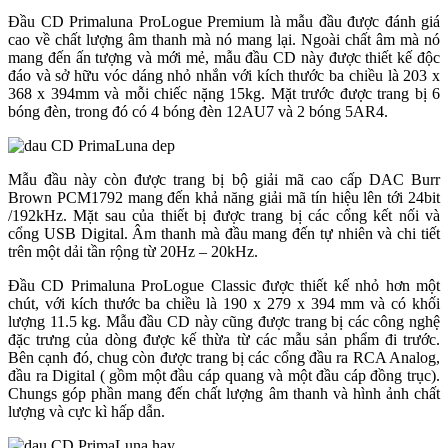
Đầu CD Primaluna ProLogue Premium là mẫu đầu được đánh giá
cao về chất lượng âm thanh mà nó mang lại. Ngoài chất âm mà nó
mang đến ấn tượng và mới mẻ, mẫu đầu CD này được thiết kế độc
đáo và sở hữu vóc dáng nhỏ nhắn với kích thước ba chiều là 203 x
368 x 394mm và mỗi chiếc nặng 15kg. Mặt trước được trang bị 6
bóng đèn, trong đó có 4 bóng đèn 12AU7 và 2 bóng 5AR4.
Mẫu đầu này còn được trang bị bộ giải mã cao cấp DAC Burr
Brown PCM1792 mang đến khả năng giải mã tín hiệu lên tới 24bit
/192kHz. Mặt sau của thiết bị được trang bị các cổng kết nối và
cổng USB Digital. Âm thanh mà đầu mang đến tự nhiên và chi tiết
trên một dải tần rộng từ 20Hz – 20kHz.
Đầu CD Primaluna ProLogue Classic được thiết kế nhỏ hơn một
chút, với kích thước ba chiều là 190 x 279 x 394 mm và có khối
lượng 11.5 kg. Mẫu đầu CD này cũng được trang bị các công nghệ
đặc trưng của dòng được kế thừa từ các mẫu sản phẩm đi trước.
Bên cạnh đó, chug còn được trang bị các cổng đầu ra RCA Analog,
đầu ra Digital ( gồm một đầu cáp quang và một đầu cáp đồng trục).
Chungs góp phần mang đến chất lượng âm thanh và hình ảnh chất
lượng và cực kì hấp dẫn.