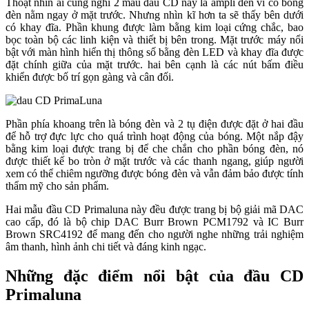
Thoạt nhìn ai cũng nghĩ 2 mẫu đầu CD này là ampli đèn vì có bóng
đèn nằm ngay ở mặt trước. Nhưng nhìn kĩ hơn ta sẽ thấy bên dưới
có khay đĩa. Phần khung được làm bằng kim loại cứng chắc, bao
bọc toàn bộ các linh kiện và thiết bị bên trong. Mặt trước máy nổi
bật với màn hình hiển thị thông số bằng đèn LED và khay đĩa được
đặt chính giữa của mặt trước. hai bên cạnh là các nút bấm điều
khiển được bố trí gọn gàng và cân đối.
Phần phía khoang trên là bóng đèn và 2 tụ điện được đặt ở hai đầu
để hỗ trợ đực lực cho quá trình hoạt động của bóng. Một nắp đậy
bằng kim loại được trang bị để che chắn cho phần bóng đèn, nó
được thiết kế bo tròn ở mặt trước và các thanh ngang, giúp người
xem có thể chiêm ngưỡng được bóng đèn và vẫn đảm bảo được tính
thẩm mỹ cho sản phẩm.
Hai mẫu đầu CD Primaluna này đều được trang bị bộ giải mã DAC
cao cấp, đó là bộ chip DAC Burr Brown PCM1792 và IC Burr
Brown SRC4192 để mang đến cho người nghe những trải nghiệm
âm thanh, hình ảnh chi tiết và đáng kinh ngạc.
Những đặc điểm nổi bật của đầu CD
Primaluna