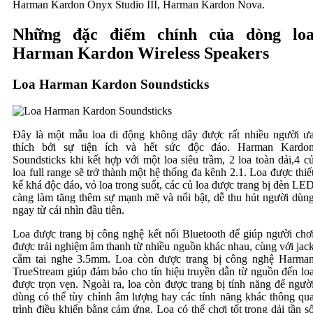
Harman Kardon Onyx Studio III, Harman Kardon Nova.
Những đặc điểm chính của dòng lo
Harman Kardon Wireless Speakers
Loa Harman Kardon Soundsticks
Đây là một mẫu loa di động không dây được rất nhiều người ư
thích bởi sự tiện ích và hết sức độc đáo. Harman Kardo
Soundsticks khi kết hợp với một loa siêu trầm, 2 loa toàn dải,4 c
loa full range sẽ trở thành một hệ thống đa kênh 2.1. Loa được thiế
kế khá độc đáo, vỏ loa trong suốt, các củ loa được trang bị đèn LE
càng làm tăng thêm sự mạnh mẽ và nổi bật, dễ thu hút người dùn
ngay từ cái nhìn đầu tiên.
Loa được trang bị công nghệ kết nối Bluetooth để giúp người chơ
được trải nghiệm âm thanh từ nhiều nguồn khác nhau, cùng với jac
cắm tai nghe 3.5mm. Loa còn được trang bị công nghệ Harma
TrueStream giúp đảm bảo cho tín hiệu truyền dẫn từ nguồn đến lo
được trọn vẹn. Ngoài ra, loa còn được trang bị tính năng để ngườ
dùng có thể tùy chỉnh âm lượng hay các tính năng khác thông qu
trình điều khiển bằng cảm ứng. Loa có thể chơi tốt trong dải tần s