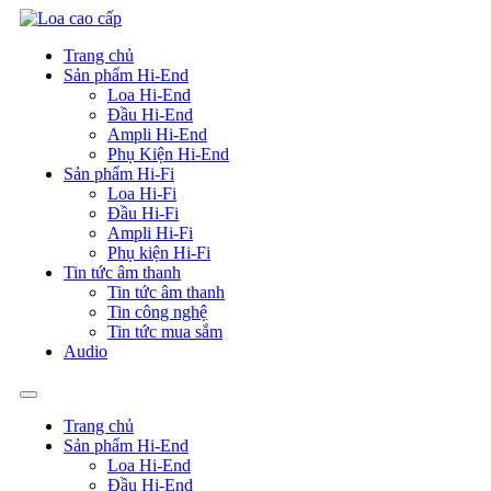
Skip
to
Trang chủ
content
Sản phẩm Hi-End
Loa Hi-End
Đầu Hi-End
Ampli Hi-End
Phụ Kiện Hi-End
Sản phẩm Hi-Fi
Loa Hi-Fi
Đầu Hi-Fi
Ampli Hi-Fi
Phụ kiện Hi-Fi
Tin tức âm thanh
Tin tức âm thanh
Tin công nghệ
Tin tức mua sắm
Audio
Trang chủ
Sản phẩm Hi-End
Loa Hi-End
Đầu Hi-End