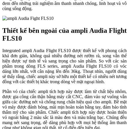
đem đến những trải nghiệm âm thanh nhanh chóng, linh hoạt và vô
cùng sống động.
Thiết kế bên ngoài của ampli Audia Flight
FLS10
Integrated ampli Audia Flight FLS10 được thiết kế với phong cách
khá đơn giản, không quá nhiều đường nét rườm rà, song vẫn thể
hiện được sự tinh tế và sang trọng cho sản phẩm. So với các sản
phẩm trong dòng FLS series, ampli Audia Flight FLS10 có vóc
dáng lớn nhất, với cân nặng lên đến 36kg. Thoạt nhìn, người dùng
sẽ thấy rằng, chiếc ampli này sở hữu một thiết kế có nhiều nét tương
đồng với các thiết bị khác trong dòng về mặt ngoại hình.
Phần vỏ của chiếc ampli tích hợp này được làm từ chất liệu nhôm,
được gia công cẩn thận bằng máy cắt CNC, đảm vảo sự vuông vắn
giữa các đường nét và chống rung chấn hiệu quả cho ampli. Bề mặt
vỏ máy được đánh bóng, mài mịn hoàn toàn bằng tay, đảm bảo tính
thẩm mỹ cho sản phẩm. Chiếc ampli tích hợp này được hoàn thiện
vỏ ngoài bằng 2 màu sắc là màu đen và màu trắng bạc. Chúng đều
mang nét sang trọng, dễ dàng phù hợp với mọi hệ thống âm thanh
cũng như không gian nội thất, từ cổ điển đến hiện đại.