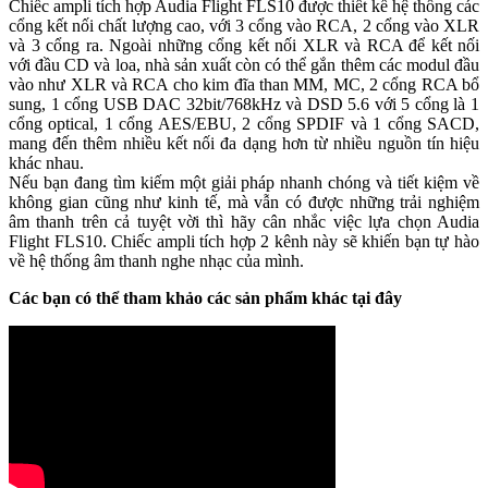
Chiếc ampli tích hợp Audia Flight FLS10 được thiết kế hệ thống các
cổng kết nối chất lượng cao, với 3 cổng vào RCA, 2 cổng vào XLR
và 3 cổng ra. Ngoài những cổng kết nối XLR và RCA để kết nối
với đầu CD và loa, nhà sản xuất còn có thể gắn thêm các modul đầu
vào như XLR và RCA cho kim đĩa than MM, MC, 2 cổng RCA bổ
sung, 1 cổng USB DAC 32bit/768kHz và DSD 5.6 với 5 cổng là 1
cổng optical, 1 cổng AES/EBU, 2 cổng SPDIF và 1 cổng SACD,
mang đến thêm nhiều kết nối đa dạng hơn từ nhiều nguồn tín hiệu
khác nhau.
Nếu bạn đang tìm kiếm một giải pháp nhanh chóng và tiết kiệm về
không gian cũng như kinh tế, mà vẫn có được những trải nghiệm
âm thanh trên cả tuyệt vời thì hãy cân nhắc việc lựa chọn Audia
Flight FLS10. Chiếc ampli tích hợp 2 kênh này sẽ khiến bạn tự hào
về hệ thống âm thanh nghe nhạc của mình.
Các bạn có thể tham khảo các sản phẩm khác tại đây