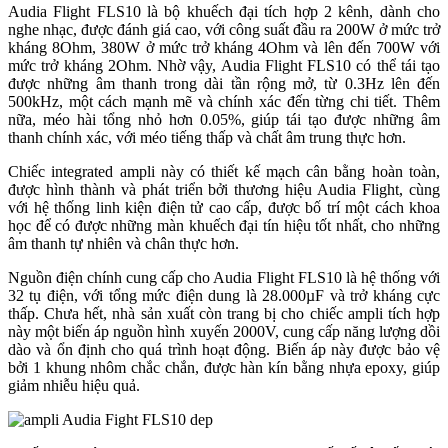
Audia Flight FLS10 là bộ khuếch đại tích hợp 2 kênh, dành cho
nghe nhạc, được đánh giá cao, với công suất đầu ra 200W ở mức trở
kháng 8Ohm, 380W ở mức trở kháng 4Ohm và lên đến 700W với
mức trở kháng 2Ohm. Nhờ vậy, Audia Flight FLS10 có thể tái tạo
được những âm thanh trong dài tần rộng mở, từ 0.3Hz lên đến
500kHz, một cách mạnh mẽ và chính xác đến từng chi tiết. Thêm
nữa, méo hài tổng nhỏ hơn 0.05%, giúp tái tạo được những âm
thanh chính xác, với méo tiếng thấp và chất âm trung thực hơn.
Chiếc integrated ampli này có thiết kế mạch cân bằng hoàn toàn,
được hình thành và phát triển bởi thương hiệu Audia Flight, cùng
với hệ thống linh kiện điện tử cao cấp, được bố trí một cách khoa
học để có được những màn khuếch đại tín hiệu tốt nhất, cho những
âm thanh tự nhiên và chân thực hơn.
Nguồn điện chính cung cấp cho Audia Flight FLS10 là hệ thống với
32 tụ điện, với tổng mức điện dung là 28.000µF và trở kháng cực
thấp. Chưa hết, nhà sản xuất còn trang bị cho chiếc ampli tích hợp
này một biến áp nguồn hình xuyến 2000V, cung cấp năng lượng dồi
dào và ổn định cho quá trình hoạt động. Biến áp này được bảo vệ
bởi 1 khung nhôm chắc chắn, được hàn kín bằng nhựa epoxy, giúp
giảm nhiễu hiệu quả.