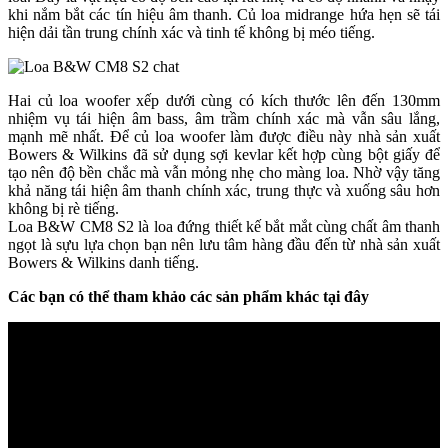
khi nắm bắt các tín hiệu âm thanh. Củ loa midrange hứa hẹn sẽ tái
hiện dải tần trung chính xác và tinh tế không bị méo tiếng.
Hai củ loa woofer xếp dưới cùng có kích thước lên đến 130mm
nhiệm vụ tái hiện âm bass, âm trầm chính xác mà vẫn sâu lắng,
mạnh mẽ nhất. Để củ loa woofer làm được điều này nhà sản xuất
Bowers & Wilkins đã sử dụng sợi kevlar kết hợp cùng bột giấy để
tạo nên độ bền chắc mà vẫn mỏng nhẹ cho màng loa. Nhờ vậy tăng
khả năng tái hiện âm thanh chính xác, trung thực và xuống sâu hơn
không bị rè tiếng.
Loa B&W CM8 S2 là loa đứng thiết kế bắt mắt cùng chất âm thanh
ngọt là sựu lựa chọn bạn nên lưu tâm hàng đầu đến từ nhà sản xuất
Bowers & Wilkins danh tiếng.
Các bạn có thể tham khảo các sản phẩm khác tại đây