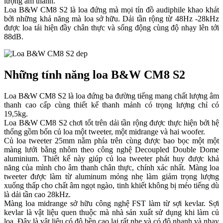
lượng âm thanh.
Loa B&W CM8 S2 là loa đứng mà mọi tín đồ audiphile khao khát
bởi những khả năng mà loa sở hữu. Dải tần rộng từ 48Hz -28kHz
được loa tái hiện đầy chân thực và sống động cùng độ nhạy lên tới
88dB.
Những tính năng loa B&W CM8 S2
Loa B&W CM8 S2 là loa đứng ba đường tiếng mang chất lượng âm
thanh cao cấp cùng thiết kế thanh mảnh có trọng lượng chỉ có
19,5kg.
Loa B&W CM8 S2 chơi tốt trên dải tần rộng được thực hiện bởi hệ
thống gồm bốn củ loa một tweeter, một midrange và hai woofer.
Củ loa tweeter 25mm nằm phía trên cùng được bao bọc một một
màng lưới bằng nhôm theo công nghệ Decoupled Double Dome
aluminium. Thiết kế này giúp củ loa tweeter phát huy được khả
năng của mình cho âm thanh chân thực, chính xác nhất. Màng loa
tweeter được làm từ aluminum mỏng nhẹ làm giảm trọng lượng
xuống thấp cho chất âm ngọt ngào, tinh khiết không bị méo tiếng dù
là dải tần cao 28kHz.
Màng loa midrange sở hữu công nghệ FST làm từ sợi kevlar. Sợi
kevlar là vật liệu quen thuộc mà nhà sản xuất sử dụng khi làm củ
loa. Đây là vật liệu có độ bền cao lại rất nhẹ và có độ nhanh và nhạy