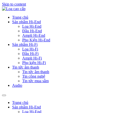
Skip to content
Trang chủ
Sản phẩm Hi-End
Loa Hi-End
Đầu Hi-End
Ampli Hi-End
Phụ Kiện Hi-End
Sản phẩm Hi-Fi
Loa Hi-Fi
Đầu Hi-Fi
Ampli Hi-Fi
Phụ kiện Hi-Fi
Tin tức âm thanh
Tin tức âm thanh
Tin công nghệ
Tin tức mua sắm
Audio
Trang chủ
Sản phẩm Hi-End
Loa Hi-End