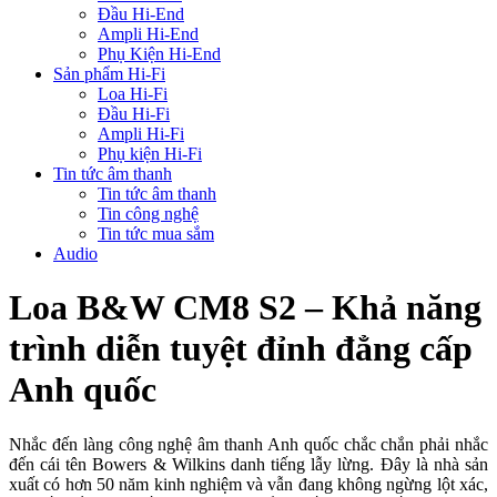
Đầu Hi-End
Ampli Hi-End
Phụ Kiện Hi-End
Sản phẩm Hi-Fi
Loa Hi-Fi
Đầu Hi-Fi
Ampli Hi-Fi
Phụ kiện Hi-Fi
Tin tức âm thanh
Tin tức âm thanh
Tin công nghệ
Tin tức mua sắm
Audio
Loa B&W CM8 S2 – Khả năng
trình diễn tuyệt đỉnh đẳng cấp
Anh quốc
Nhắc đến làng công nghệ âm thanh Anh quốc chắc chắn phải nhắc
đến cái tên Bowers & Wilkins danh tiếng lẫy lừng. Đây là nhà sản
xuất có hơn 50 năm kinh nghiệm và vẫn đang không ngừng lột xác,