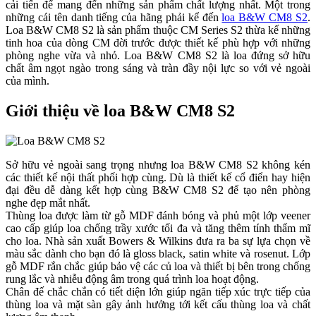
cải tiến để mang đến những sản phẩm chất lượng nhất. Một trong
những cái tên danh tiếng của hãng phải kể đến
loa B&W CM8 S2
.
Loa B&W CM8 S2 là sản phẩm thuộc CM Series S2 thừa kế những
tinh hoa của dòng CM đời trước được thiết kế phù hợp với những
phòng nghe vừa và nhỏ. Loa B&W CM8 S2 là loa đứng sở hữu
chất âm ngọt ngào trong sáng và tràn đầy nội lực so với vẻ ngoài
của mình.
Giới thiệu về loa B&W CM8 S2
Sở hữu vẻ ngoài sang trọng nhưng loa B&W CM8 S2 không kén
các thiết kế nội thất phối hợp cùng. Dù là thiết kế cổ điển hay hiện
đại đều dễ dàng kết hợp cùng B&W CM8 S2 để tạo nên phòng
nghe đẹp mắt nhất.
Thùng loa được làm từ gỗ MDF đánh bóng và phủ một lớp veener
cao cấp giúp loa chống trầy xước tối đa và tăng thêm tính thẩm mĩ
cho loa. Nhà sản xuất Bowers & Wilkins đưa ra ba sự lựa chọn về
màu sắc dành cho bạn đó là gloss black, satin white và rosenut. Lớp
gỗ MDF rắn chắc giúp bảo vệ các củ loa và thiết bị bên trong chống
rung lắc và nhiễu động âm trong quá trình loa hoạt động.
Chân đế chắc chắn có tiết diện lớn giúp ngăn tiếp xúc trực tiếp của
thùng loa và mặt sàn gây ảnh hưởng tới kết cấu thùng loa và chất