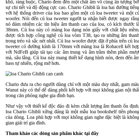
khổ, ràng buộc, Chario đem đến một chất âm vô cùng ấn tượng bở
sự chi tiết và độ động cực cao. Chario Ghibli là loa hai đường tiến
với hệ thống driver của loa bao gồm một củ loa tweeter và một c
woofer. Nói đến củ loa tweeter người ta nhận biết được ngay rằn
nó đảm nhiệm các tín hiệu âm thanh cao của loa, có kích thước l
38mm. Củ loa này có màng loa dạng nón giấy với chất liệu mềm
được tích hợp công nghệ củ loa vòm T38, tạo ra những âm than
trong trẻo và sắc nét nhất. Củ loa woofer được đặt ở phía trên củ lo
tweeter có đường kính là 170mm với màng loa là Rohacell kết hợ
với NdFeB giúp tái tạo các âm trung và âm trầm thêm phần mượ
mà, sâu lắng. Củ loa này mang thiết kế dạng hình nón, đem đến â
bass tự nhiên, rộng mở hơn.
Chario đưa ra cho người dùng chỉ với một màu duy nhất, gam mà
Wanut này có thể dễ dàng phối kết hợp với mọi không gian nội thấ
trong căn phòng nghe gia đình bạn.
Như vậy với thiết kế độc đáo đi kèm chất lượng âm thanh ổn định
loa Chario Ghibli xứng đáng là một mẫu loa bookshelf tiên phon
của dòng. Loa phù hợp với mọi không gian nghe đặc biệt là khôn
gian giải trí gia đình.
Tham khảo các dòng sản phẩm khác tại đây