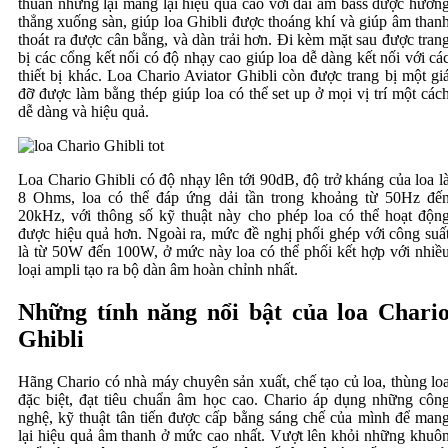
thuần nhưng lại mang lại hiệu quả cao với dải âm bass được hướn
thẳng xuống sàn, giúp loa Ghibli được thoáng khí và giúp âm than
thoát ra được cân bằng, và dàn trải hơn. Đi kèm mặt sau được tran
bị các cổng kết nối có độ nhạy cao giúp loa dễ dàng kết nối với cá
thiết bị khác. Loa Chario Aviator Ghibli còn được trang bị một gi
đỡ được làm bằng thép giúp loa có thể set up ở mọi vị trí một các
dễ dàng và hiệu quả.
Loa Chario Ghibli có độ nhạy lên tới 90dB, độ trở kháng của loa l
8 Ohms, loa có thể đáp ứng dải tần trong khoảng từ 50Hz đế
20kHz, với thông số kỹ thuật này cho phép loa có thể hoạt độn
được hiệu quả hơn. Ngoài ra, mức đề nghị phối ghép với công suấ
là từ 50W đến 100W, ở mức này loa có thể phối kết hợp với nhiề
loại ampli tạo ra bộ dàn âm hoàn chỉnh nhất.
Những tính năng nổi bật của loa Chari
Ghibli
Hãng Chario có nhà máy chuyên sản xuất, chế tạo củ loa, thùng lo
đặc biệt, đạt tiêu chuẩn âm học cao. Chario áp dụng những côn
nghệ, kỹ thuật tân tiến được cấp bằng sáng chế của mình để man
lại hiệu quả âm thanh ở mức cao nhất. Vượt lên khỏi những khuô