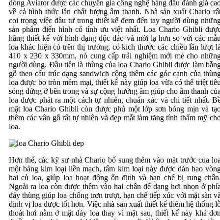
dòng Aviator được các chuyên gia công nghệ hàng đầu đánh giá ca
về cả hình thức lẫn chất lượng âm thanh. Nhà sản xuất Chario rấ
coi trọng việc đầu tư trong thiết kế đem đến tay người dùng nhữn
sản phẩm điển hình có tính ưu việt nhất. Loa Chario Ghibli đượ
hãng thiết kế với hình dạng độc đáo và mới lạ hơn so với các mẫ
loa khác hiện có trên thị trường, có kích thước các chiều lần lượt l
410 x 230 x 330mm, nó cung cấp trải nghiệm mới mẻ cho nhữn
người dùng. Đầu tiên là thùng của loa Chario Ghibli được làm bằn
gỗ theo cấu trúc dạng sandwich cộng thêm các góc cạnh của thùn
loa được bo tròn mềm mại, thiết kế này giúp loa vừa có thể triệt tiê
sóng đứng ở bên trong và sự cộng hưởng âm giúp cho âm thanh củ
loa được phát ra một cách tự nhiên, chuẩn xác và chi tiết nhất. B
mặt loa Chario Ghibli còn được phủ một lớp sơn bóng mịn và tạ
thêm các vân gỗ rất tự nhiên và đẹp mắt làm tăng tính thẩm mỹ ch
loa.
Hơn thế, các kỹ sư nhà Chario bổ sung thêm vào mặt trước của lo
một bảng kim loại liền mạch, tấm kim loại này được dán bao vòn
hai củ loa, giúp loa hoạt động ổn định và hạn chế bị rung chấn
Ngoài ra loa còn được thêm vào hai chân đế dạng hơi nhọn ở phí
đáy thùng giúp loa chống trơn trượt, hạn chế tiếp xúc với mặt sàn v
định vị loa được tốt hơn. Việc nhà sản xuất thiết kế thêm hệ thống lô
thoát hơi nằm ở mặt đáy loa thay vì mặt sau, thiết kế này khá đơ