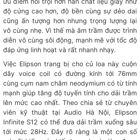
ưu điểm nổi trội hơn hẳn chất liệu giấy như
độ cứng cao hơn, độ bền cùng sự dẻo dai
cũng ấn tượng hơn nhưng trọng lượng lại
vô cùng nhẹ. Vì thế mà âm trầm được trình
diễn vô cùng sôi động, mạnh mẽ với tốc độ
đáp ứng linh hoạt và rất nhanh nhạy.
Việc Elipson trang bị cho củ loa này cuộn
dây voice coil có đường kính tới 76mm
cùng cụm nam châm neodymium có từ tính
mạnh giúp tăng độ tuyến tính cho dải trầm
lên mức cao nhất. Theo chia sẻ từ chuyên
viên kỹ thuật tại Audio Hà Nội, Elipson
Infinite S12 có thể đưa dải trầm xuống sâu
tới mức 28Hz. Đây rõ ràng là một con số